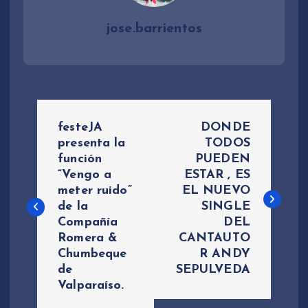
jose.barrientos
N
festeJA
DONDE
a
presenta la
TODOS
función
PUEDEN
“Vengo a
ESTAR , ES
v
meter ruido”
EL NUEVO
de la
SINGLE
e
Compañía
DEL
Romera &
CANTAUTO
g
Chumbeque
R ANDY
de
SEPULVEDA
a
Valparaíso.