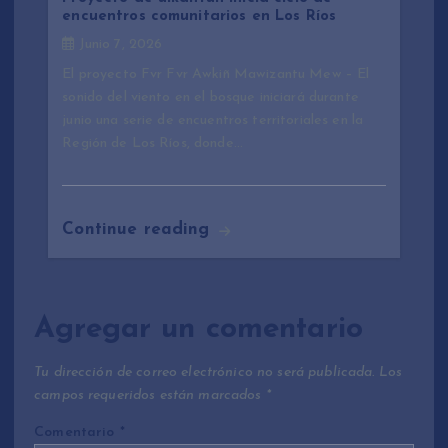
encuentros comunitarios en Los Ríos
Junio 7, 2026
El proyecto Fvr Fvr Awkiñ Mawizantu Mew – El
sonido del viento en el bosque iniciará durante
junio una serie de encuentros territoriales en la
Región de Los Ríos, donde…
Continue reading
Agregar un comentario
Tu dirección de correo electrónico no será publicada.
Los
campos requeridos están marcados
*
Comentario
*