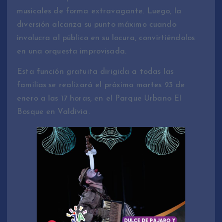
musicales de forma extravagante. Luego, la
diversión alcanza su punto máximo cuando
involucra al público en su locura, convirtiéndolos
en una orquesta improvisada.
Esta función gratuita dirigida a todas las
familias se realizará el próximo martes 23 de
enero a las 17 horas, en el Parque Urbano El
Bosque en Valdivia.