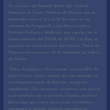
En el marco de
festeJA 2024
, 2do Festival
Nacional de Teatro Familiar de Verano, que se
desarrolla entre el 17 y el 26 de enero en las
comunas de Panguipulli, Lago Ranco, Lanco,
Futrono, Paillaco y Valdivia y que cuenta con el
financiamiento del FNDR de GORE Los Ríos, se
presenta en sexta jornada del festival, “Dulce de
Pájaro y otras locuras” de la compañía La Coleto
de Niebla.
“Dulce de pájaro y otras locuras”, es una obra de
teatro físico, clown y música que nos sumerge en
el intrigante mundo de Bartolo, un payaso
vagabundo. Este personaje excéntrico nos acerca
a su cotidiano con su encanto y humor, mientras
busca algo que comer para saciar su hambre y
rememora el pasado tocando instrumentos