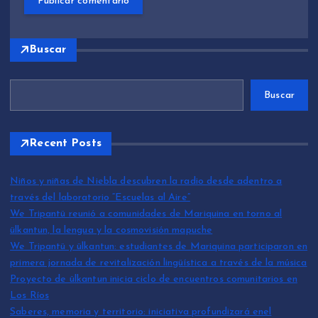
Buscar
Buscar
Recent Posts
Niños y niñas de Niebla descubren la radio desde adentro a
través del laboratorio “Escuelas al Aire”
We Tripantü reunió a comunidades de Mariquina en torno al
ülkantun, la lengua y la cosmovisión mapuche
We Tripantü y ülkantun: estudiantes de Mariquina participaron en
primera jornada de revitalización lingüística a través de la música
Proyecto de ülkantun inicia ciclo de encuentros comunitarios en
Los Ríos
Saberes, memoria y territorio: iniciativa profundizará enel