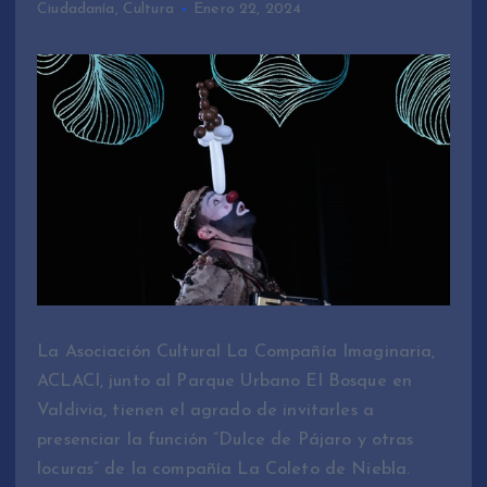
Ciudadanía
,
Cultura
Enero 22, 2024
La Asociación Cultural La Compañía Imaginaria,
ACLACI, junto al Parque Urbano El Bosque en
Valdivia, tienen el agrado de invitarles a
presenciar la función “Dulce de Pájaro y otras
locuras” de la compañía La Coleto de Niebla.