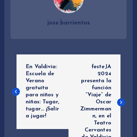
jose.barrientos
N
En Valdivia:
festeJA
a
Escuela de
2024
Verano
presenta la
gratuita
función
v
para niños y
“Viaje” de
niñas: Tugar,
Oscar
e
tugar… ¡Salir
Zimmerman
a jugar!
n, en el
g
Teatro
Cervantes
a