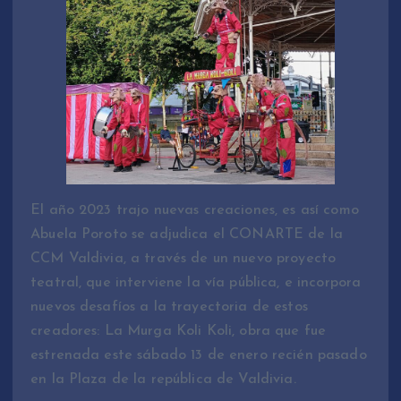
El año 2023 trajo nuevas creaciones, es así como
Abuela Poroto se adjudica el CONARTE de la
CCM Valdivia, a través de un nuevo proyecto
teatral, que interviene la vía pública, e incorpora
nuevos desafíos a la trayectoria de estos
creadores: La Murga Koli Koli, obra que fue
estrenada este sábado 13 de enero recién pasado
en la Plaza de la república de Valdivia.