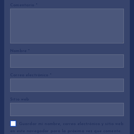
Comentario
*
Nombre
*
Correo electrónico
*
Sitio web
Guardar mi nombre, correo electrónico y sitio web
en este navegador para la próxima vez que comente.