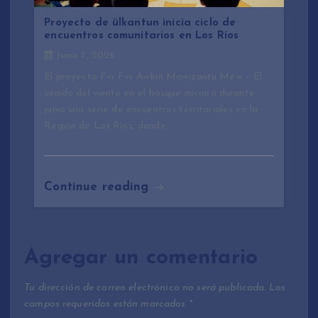
Proyecto de ülkantun inicia ciclo de
encuentros comunitarios en Los Ríos
Junio 7, 2026
El proyecto Fvr Fvr Awkiñ Mawizantu Mew – El
sonido del viento en el bosque iniciará durante
junio una serie de encuentros territoriales en la
Región de Los Ríos, donde…
Continue reading
Agregar un comentario
Tu dirección de correo electrónico no será publicada.
Los
campos requeridos están marcados
*