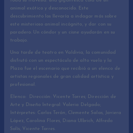
toda su travesía: una gigantesca cola de un
animal exótico y desconocido. Este
descubrimiento los llevaría a indagar más sobre
este misterioso animal incógnito, y dar con su
paradero. Un cóndor y un cisne ayudarán en su
trabajo.
Una tarde de teatro en Valdivia, la comunidad
disfrutó con un espectáculo de alto vuelo y la
Plaza fue el escenario que recibió a un elenco de
artistas regionales de gran calidad artística y
profesional.
Elenco: Dirección: Vicente Torres; Dirección de
Arte y Diseño Integral: Valeria Delgado;
Intérpretes: Carlos Terán, Clemente Salas, Javiera
López, Carolina Flores, Diana Ulbrich, Alfredo
Solís, Vicente Torres.