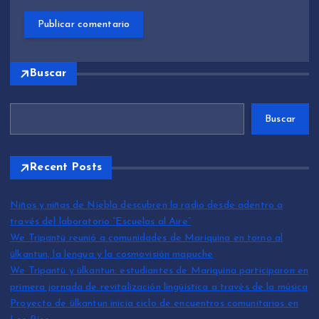
Buscar
Buscar
Recent Posts
Niños y niñas de Niebla descubren la radio desde adentro a
través del laboratorio “Escuelas al Aire”
We Tripantü reunió a comunidades de Mariquina en torno al
ülkantun, la lengua y la cosmovisión mapuche
We Tripantü y ülkantun: estudiantes de Mariquina participaron en
primera jornada de revitalización lingüística a través de la música
Proyecto de ülkantun inicia ciclo de encuentros comunitarios en