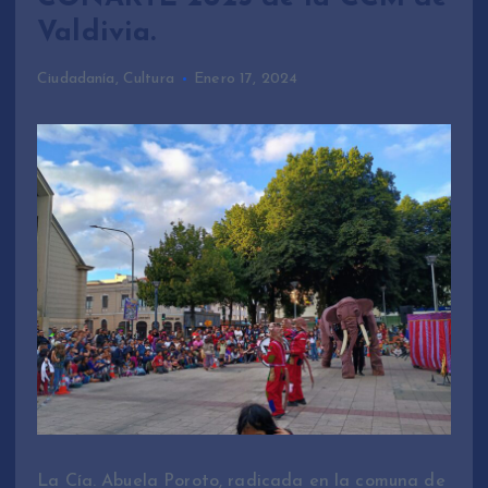
Valdivia.
Ciudadanía
,
Cultura
Enero 17, 2024
La Cía. Abuela Poroto, radicada en la comuna de