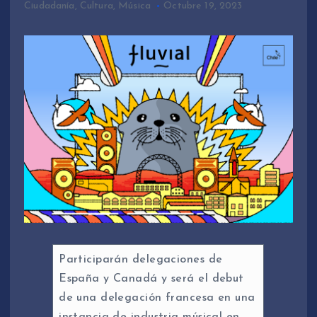
Ciudadanía
,
Cultura
,
Música
Octubre 19, 2023
Participarán delegaciones de
España y Canadá y será el debut
de una delegación francesa en una
instancia de industria músical en