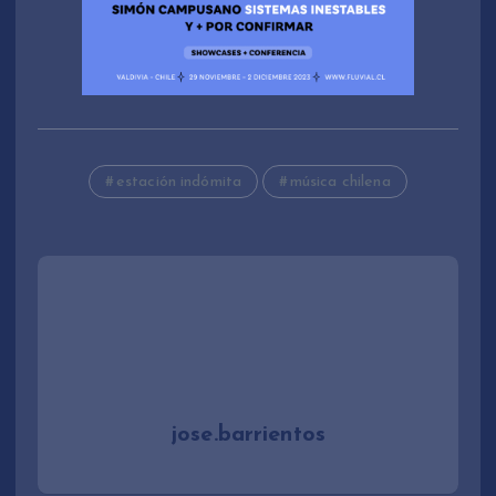
estación indómita
música chilena
jose.barrientos