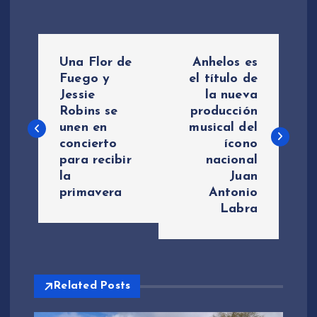
N
Una Flor de
Anhelos es
a
Fuego y
el título de
Jessie
la nueva
Robins se
producción
v
unen en
musical del
concierto
ícono
e
para recibir
nacional
la
Juan
g
primavera
Antonio
Labra
a
c
i
Related Posts