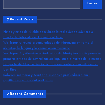
Buscar
Recent Posts
Niños y niñas de Niebla descubren la radio desde adentro a
través del laboratorio “Escuelas al Aire”
We Tripantü reunió a comunidades de Mariquina en torno al
ülkantun, la lengua y la cosmovisión mapuche
We Tripantü y ülkantun: estudiantes de Mariquina participaron en
primera jornada de revitalización lingüística a través de la música
Proyecto de ülkantun inicia ciclo de encuentros comunitarios en
Los Ríos
Saberes, memoria y territorio: iniciativa profundizará enel
significado cultural del palikantun
Recent Comments