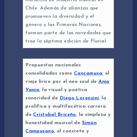
Chile. Además de alianzas que
promueven la diversidad y el
género y las Primeras Naciones,
forman parte de las novedades que
trae la séptima edición de Fluvial.
Propuestas nacionales
consolidadas como
Cancamusa
; el
viaje lírico por el neo soul de
Ania
Vania
; la visual y poética
sonoridad de
Diego Lorenzini,
la
prolífica y multifacética carrera
de
Cristobal Briceño
, la simpleza y
honestidad musical de
Simón
Campusano
, el concreto y