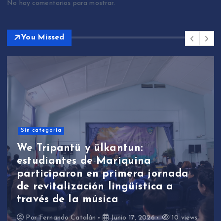
No hay comentarios para mostrar.
You Missed
Sin categoría
We Tripantü y ülkantun:
estudiantes de Mariquina
participaron en primera jornada
de revitalización lingüística a
través de la música
Por
Fernando Catalán
Junio 17, 2026
10 views