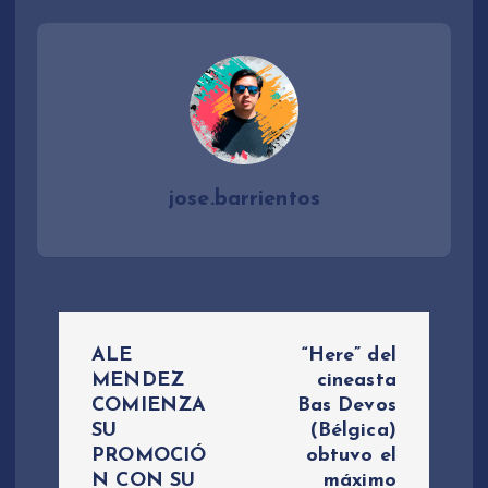
jose.barrientos
N
ALE
“Here” del
a
MENDEZ
cineasta
COMIENZA
Bas Devos
SU
(Bélgica)
v
PROMOCIÓ
obtuvo el
N CON SU
máximo