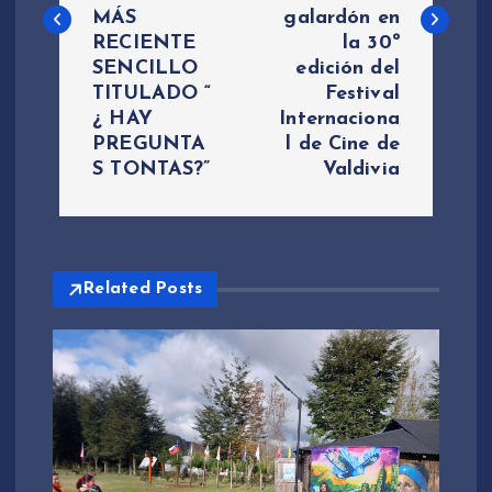
e
MÁS
galardón en
RECIENTE
la 30º
g
SENCILLO
edición del
TITULADO “
Festival
a
¿ HAY
Internaciona
PREGUNTA
l de Cine de
c
S TONTAS?”
Valdivia
i
ó
Related Posts
n
d
e