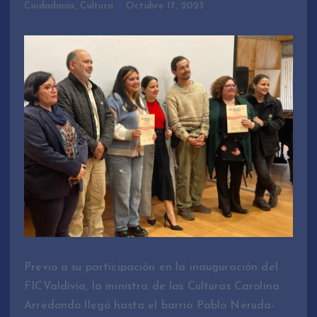
Ciudadanía
,
Cultura
Octubre 17, 2023
Previo a su participación en la inauguración del
FICValdivia, la ministra de las Culturas Carolina
Arredondo llegó hasta el barrio Pablo Neruda-