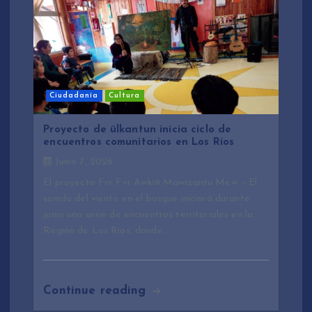
Ciudadanía
Cultura
Proyecto de ülkantun inicia ciclo de
encuentros comunitarios en Los Ríos
Junio 7, 2026
El proyecto Fvr Fvr Awkiñ Mawizantu Mew – El
sonido del viento en el bosque iniciará durante
junio una serie de encuentros territoriales en la
Región de Los Ríos, donde…
Continue reading