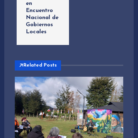
g
en
Encuentro
a
Nacional de
Gobiernos
c
Locales
i
ó
Related Posts
n
d
e
e
n