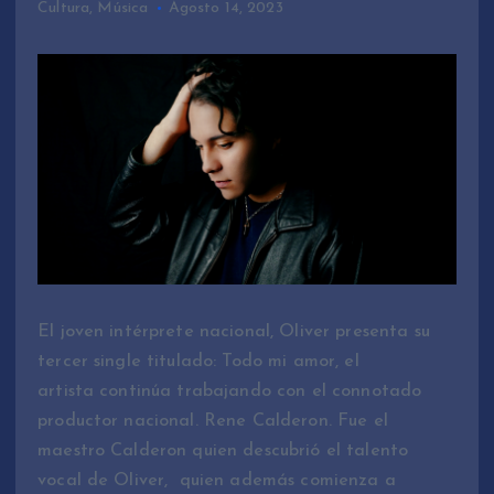
Cultura
,
Música
Agosto 14, 2023
El joven intérprete nacional, Oliver presenta su
tercer single titulado: Todo mi amor, el
artista continúa trabajando con el connotado
productor nacional. Rene Calderon. Fue el
maestro Calderon quien descubrió el talento
vocal de Oliver, quien además comienza a