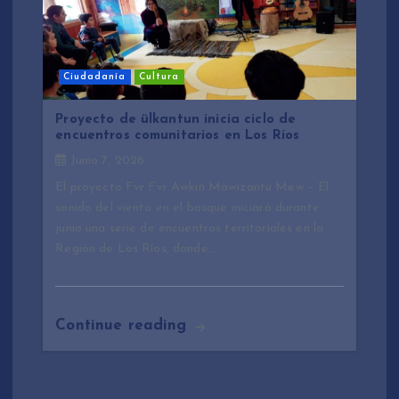
Ciudadanía
Cultura
Proyecto de ülkantun inicia ciclo de
encuentros comunitarios en Los Ríos
Junio 7, 2026
El proyecto Fvr Fvr Awkiñ Mawizantu Mew – El
sonido del viento en el bosque iniciará durante
junio una serie de encuentros territoriales en la
Región de Los Ríos, donde…
Continue reading