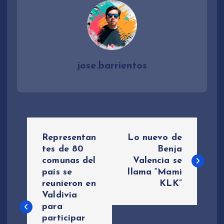
jose.barrientos
N
Representan
Lo nuevo de
a
tes de 80
Benja
comunas del
Valencia se
país se
llama “Mami
v
reunieron en
KLK”
Valdivia
e
para
participar