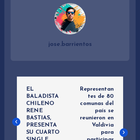
jose.barrientos
N
EL
Representan
a
BALADISTA
tes de 80
CHILENO
comunas del
RENE
país se
v
BASTIAS,
reunieron en
PRESENTA
Valdivia
e
SU CUARTO
para
SINGLE …
participar