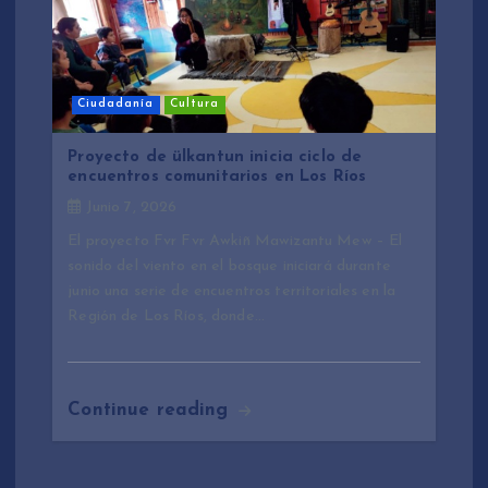
Ciudadanía
Cultura
Proyecto de ülkantun inicia ciclo de
encuentros comunitarios en Los Ríos
Junio 7, 2026
El proyecto Fvr Fvr Awkiñ Mawizantu Mew – El
sonido del viento en el bosque iniciará durante
junio una serie de encuentros territoriales en la
Región de Los Ríos, donde…
Continue reading