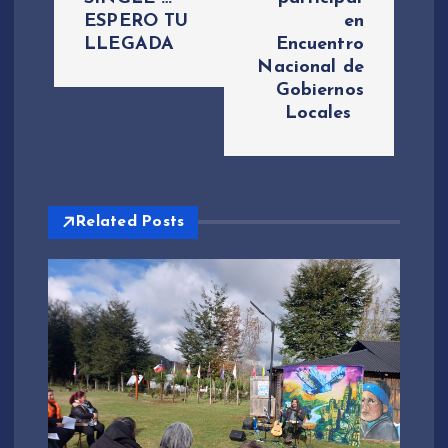
g
ESPERO TU
en
LLEGADA
Encuentro
a
Nacional de
Gobiernos
c
Locales
i
ó
Related Posts
n
d
e
e