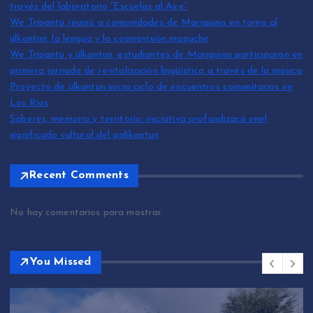
través del laboratorio “Escuelas al Aire”
We Tripantü reunió a comunidades de Mariquina en torno al
ülkantun, la lengua y la cosmovisión mapuche
We Tripantü y ülkantun: estudiantes de Mariquina participaron en
primera jornada de revitalización lingüística a través de la música
Proyecto de ülkantun inicia ciclo de encuentros comunitarios en
Los Ríos
Saberes, memoria y territorio: iniciativa profundizará enel
significado cultural del palikantun
Recent Comments
No hay comentarios para mostrar.
You Missed