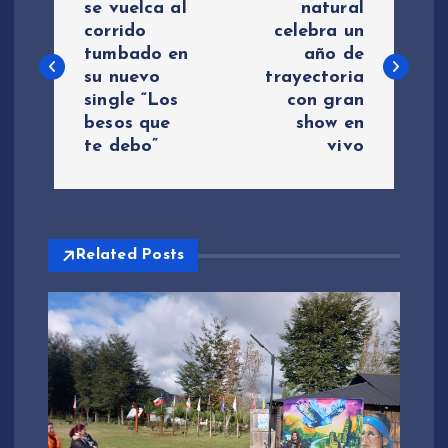
a
se vuelca al
natural
corrido
celebra un
tumbado en
año de
v
su nuevo
trayectoria
single “Los
con gran
e
besos que
show en
te debo”
vivo
g
a
c
Related Posts
i
ó
n