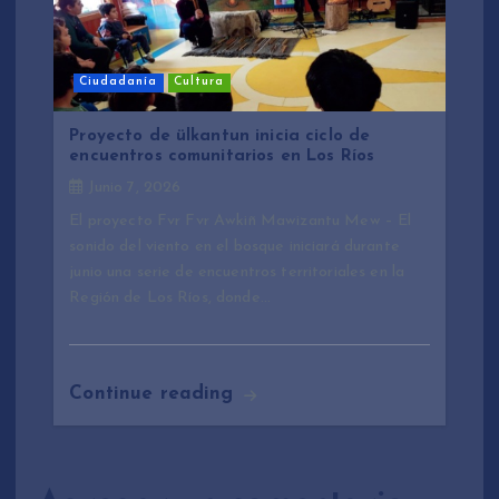
Ciudadanía
Cultura
Proyecto de ülkantun inicia ciclo de
encuentros comunitarios en Los Ríos
Junio 7, 2026
El proyecto Fvr Fvr Awkiñ Mawizantu Mew – El
sonido del viento en el bosque iniciará durante
junio una serie de encuentros territoriales en la
Región de Los Ríos, donde…
Continue reading