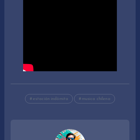
estación indómita
musica chilena