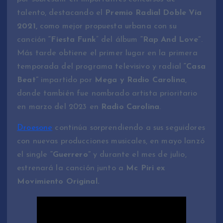
talento, destacando el
Premio Radial Doble Vía
2021,
como mejor propuesta urbana con su
canción
“Fiesta Funk
” del álbum
“Rap And Love”
.
Más tarde obtiene el primer lugar en la primera
temporada del programa televisivo y radial
“Casa
Beat”
impartido por
Mega y Radio Carolina
,
donde también fue nombrado artista prioritario
en marzo del 2023 en
Radio Carolina
.
Droesone
continúa sorprendiendo a sus seguidores
con nuevas producciones musicales, en mayo lanzó
el single
“Guerrero”
y durante el mes de julio,
estrenará la canción junto a
Mc Piri ex
Movimiento Original.