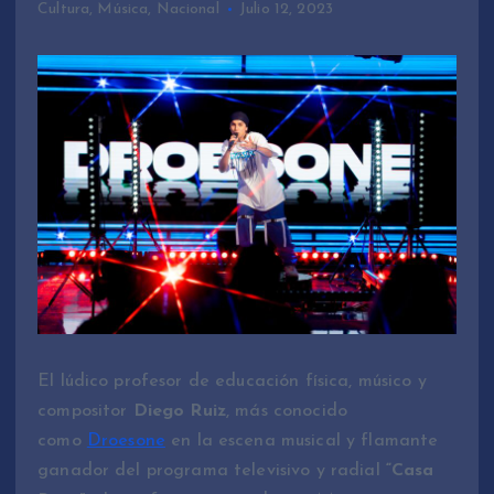
Cultura
,
Música
,
Nacional
Julio 12, 2023
El lúdico profesor de educación física, músico y
compositor
Diego Ruiz
, más conocido
como
Droesone
en la escena musical y flamante
ganador del programa televisivo y radial
“Casa