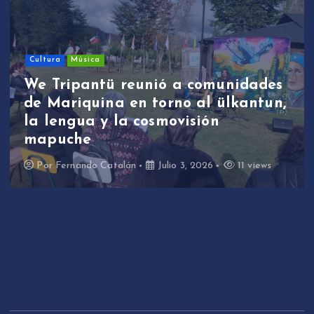
Sin categoría
We Tripantü y ülkantun:
estudiantes de Mariquina
participaron en primera jornada
de revitalización lingüística a
través de la música
Por
Fernando Catalán
Junio 17, 2026
10 views