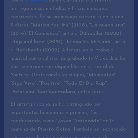
como
Droesone
,
quién con su sello distintivo,
entrega en sus melodías y líricas mensajes
conscientes. En su promisoria carrera cuenta con
5 discos,
“Música for life” (2106), “La nueva era”
(2018),
“El Comienzo”
junto a
D2habiles (2020)
“Rap and love” (2021)
,
“El rap Es Mi Cuna”
junto
a
Neasbeats (2022
). Además, en su trabajo
musical como solista, ha grabado 15 Videoclips los
que se encuentran disponibles en su canal de
Youtube. Destacando los singles,
“Momentos”,
“Sigo Vivo”, “Positive”, “Todo El Día Rap”,
“Veintiuno” Con Lenwadura,
entre otros.
El artista urbano, se ha distinguido por
importantes homenajes y premios; fue
condecorado como
“Joven Destacado”
de la
comuna de
Puerto Octay
. También es reconocido
por sobresalir en importantes concursos de