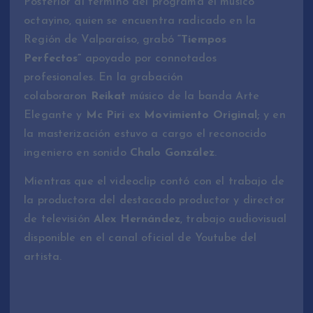
Posterior al término del programa el músico
octayino, quien se encuentra radicado en la
Región de Valparaíso, grabó
“Tiempos
Perfectos”
apoyado por connotados
profesionales. En la grabación
colaboraron
Reikat
músico de la banda Arte
Elegante y
Mc Piri
ex
Movimiento Original;
y en
la masterización estuvo a cargo el reconocido
ingeniero en sonido
Chalo González
.
Mientras que el videoclip contó con el trabajo de
la productora del destacado productor y director
de televisión
Alex Hernández
, trabajo audiovisual
disponible en el canal oficial de Youtube del
artista.