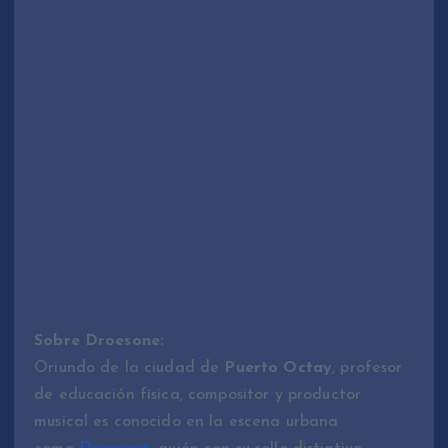
Sobre Droesone:
Oriundo de la ciudad de
Puerto Octay
, profesor
de educación física, compositor y productor
musical es conocido en la escena urbana