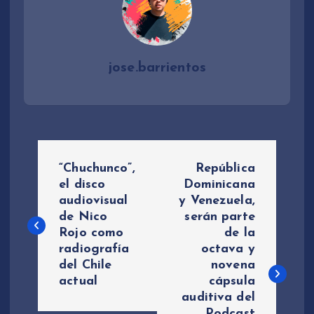
jose.barrientos
N
“Chuchunco”,
República
a
el disco
Dominicana
audiovisual
y Venezuela,
de Nico
serán parte
v
Rojo como
de la
radiografía
octava y
e
del Chile
novena
actual
cápsula
g
auditiva del
Podcast