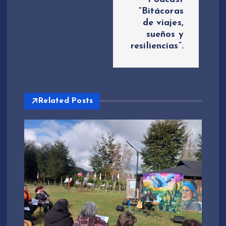
a
“Bitácoras
de viajes,
c
sueños y
resiliencias”.
i
ó
Related Posts
n
d
e
e
n