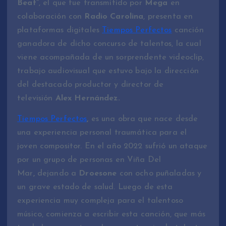
Beat”
, el que fue transmitido por
Mega
en
colaboración con
Radio Carolina
, presenta en
plataformas digitales
Tiempos Perfectos
canción
ganadora de dicho concurso de talentos, la cual
viene acompañada de un sorprendente videoclip,
trabajo audiovisual que estuvo bajo la dirección
del destacado productor y director de
televisión
Alex Hernández.
Tiempos Perfectos
,
es una obra que nace desde
una experiencia personal traumática para el
joven compositor. En el año 2022 sufrió un ataque
por un grupo de personas en Viña Del
Mar
,
dejando a
Droesone
con ocho puñaladas y
un grave estado de salud. Luego de esta
experiencia muy compleja para el talentoso
músico, comienza a escribir esta canción, que más