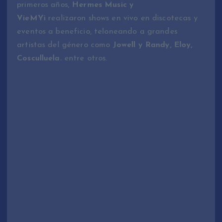
primeros años,
Hermes Music y
VieMYi
realizaron shows en vivo en discotecas y
eventos a beneficio, teloneando a grandes
artistas del género como
Jowell y Randy, Eloy,
Cosculluela.
entre otros.