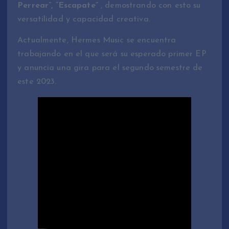
Perrear”,
“Escapate”
, demostrando con esto su
versatilidad y capacidad creativa.
Actualmente, Hermes Music se encuentra
trabajando en el que será su esperado primer EP
y anuncia una gira para el segundo semestre de
este 2023.