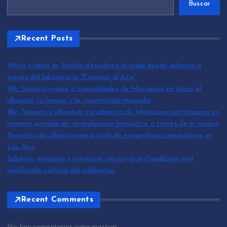
Buscar
Recent Posts
Niños y niñas de Niebla descubren la radio desde adentro a
través del laboratorio “Escuelas al Aire”
We Tripantü reunió a comunidades de Mariquina en torno al
ülkantun, la lengua y la cosmovisión mapuche
We Tripantü y ülkantun: estudiantes de Mariquina participaron en
primera jornada de revitalización lingüística a través de la música
Proyecto de ülkantun inicia ciclo de encuentros comunitarios en
Los Ríos
Saberes, memoria y territorio: iniciativa profundizará enel
significado cultural del palikantun
Recent Comments
No hay comentarios para mostrar.