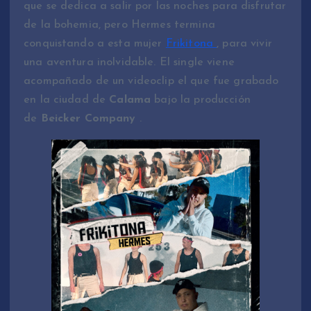
que se dedica a salir por las noches para disfrutar
de la bohemia, pero Hermes termina
conquistando a esta mujer
Frikitona
, para vivir
una aventura inolvidable. El single viene
acompañado de un videoclip el que fue grabado
en la ciudad de
Calama
bajo la producción
de
Beicker Company
.