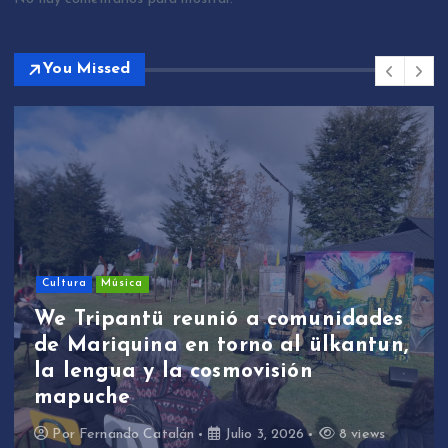
You Missed
Sin categoría
We Tripantü y ülk
ió a comunidades
estudiantes de Ma
orno al ülkantun,
participaron en p
movisión
de revitalización l
través de la músic
ulio 3, 2026
8 views
Por
Fernando Catalán
J