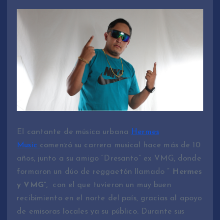
El cantante de música urbana
Hermes
Music
comenzó su carrera musical hace más de 10
años, junto a su amigo “Dresanto” ex VMG, donde
formaron un dúo de reggaetón llamado ”
Hermes
y VMG”,
con el que tuvieron un muy buen
recibimiento en el norte del país, gracias al apoyo
de emisoras locales ya su público. Durante sus