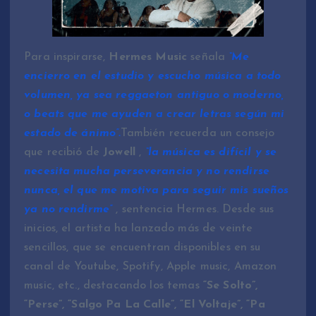
Para inspirarse,
Hermes Music
señala
“Me
encierro en el estudio y escucho música a todo
volumen, ya sea reggaeton antiguo o moderno,
o beats que me ayuden a crear letras según mi
estado de ánimo”.
También recuerda un consejo
que recibió de
Jowell
,
“la música es difícil y se
necesita mucha perseverancia y no rendirse
nunca, el que me motiva para seguir mis sueños
ya no rendirme”
, sentencia Hermes. Desde sus
inicios, el artista ha lanzado más de veinte
sencillos, que se encuentran disponibles en su
canal de Youtube, Spotify, Apple music, Amazon
music, etc., destacando los temas
“Se Solto”,
“Perse”, “Salgo Pa La Calle”, “El Voltaje”, “Pa