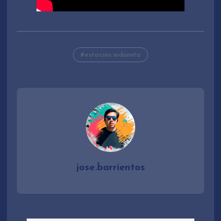
estación indómita
jose.barrientos