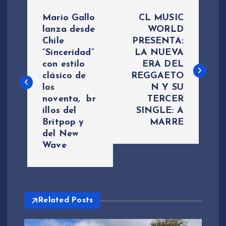
N
Mario Gallo
CL MUSIC
a
lanza desde
WORLD
Chile
PRESENTA:
“Sinceridad”
LA NUEVA
v
con estilo
ERA DEL
clásico de
REGGAETO
e
los
N Y SU
noventa, br
TERCER
g
illos del
SINGLE: A
Britpop y
MARRE
a
del New
Wave
c
i
Related Posts
ó