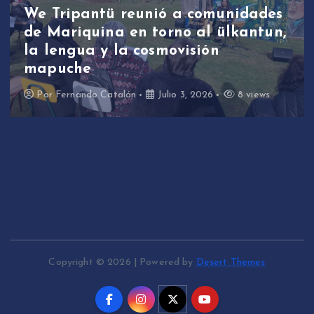
ipantü reunió a comunidades
estud
riquina en torno al ülkantun,
partic
ngua y la cosmovisión
de rev
che
través
rnando Catalán
Julio 3, 2026
8 views
Por
Fer
Copyright © 2026 | Powered by
Desert Themes