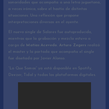
sonoridades que acompaña a una letra juguetona,
a veces irónica, sobre el hastío de distintas
situaciones. Una reflexión que propone
interpretaciones diversas en el oyente.
El nuevo single de Salares fue autoproducido,
mientras que la grabación y mezcla estuvo a
cargo de
Matías Acevedo
.
Arturo Zegers
realizó
el master y la portada que acompaña el single
fue diseñada por Javier Alonso.
“Lo Que Somos” ya está disponible en Spotify,
Deezer, Tidal y todas las plataformas digitales.