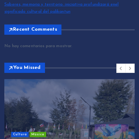
Saberes, memoria y territorio: iniciativa profundizará enel
significado cultural del palikantun
Recent Comments
No hay comentarios para mostrar.
You Missed
Sin categ
Música
We Tri