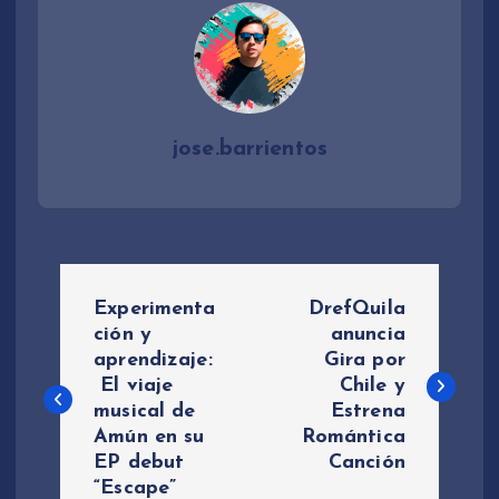
jose.barrientos
N
Experimenta
DrefQuila
a
ción y
anuncia
aprendizaje:
Gira por
El viaje
Chile y
v
musical de
Estrena
Amún en su
Romántica
e
EP debut
Canción
“Escape”