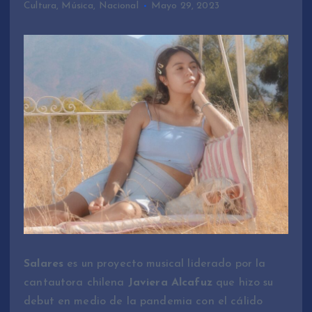
Cultura
,
Música
,
Nacional
Mayo 29, 2023
Salares
es un proyecto musical liderado por la
cantautora chilena
Javiera Alcafuz
que hizo su
debut en medio de la pandemia con el cálido