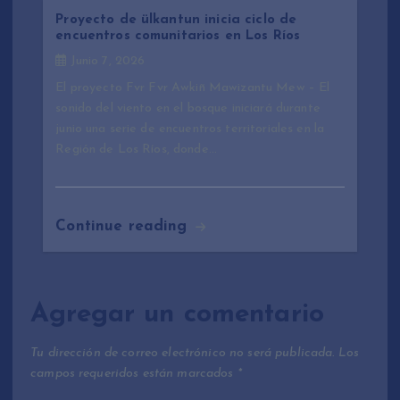
Proyecto de ülkantun inicia ciclo de
encuentros comunitarios en Los Ríos
Junio 7, 2026
El proyecto Fvr Fvr Awkiñ Mawizantu Mew – El
sonido del viento en el bosque iniciará durante
junio una serie de encuentros territoriales en la
Región de Los Ríos, donde…
Continue reading
Agregar un comentario
Tu dirección de correo electrónico no será publicada.
Los
campos requeridos están marcados
*