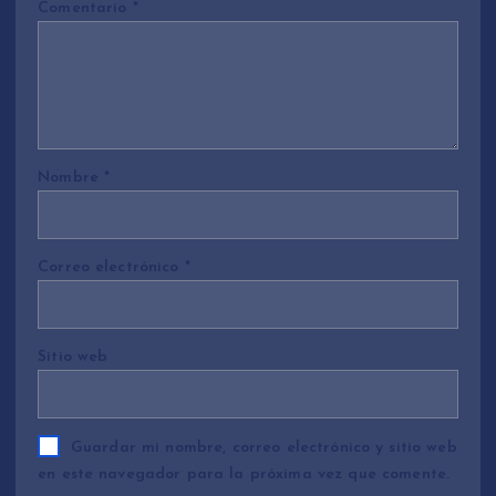
Comentario
*
Nombre
*
Correo electrónico
*
Sitio web
Guardar mi nombre, correo electrónico y sitio web
en este navegador para la próxima vez que comente.