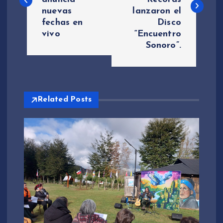
v
nuevas
lanzaron el
fechas en
Disco
e
vivo
“Encuentro
Sonoro”.
g
a
c
Related Posts
i
ó
n
d