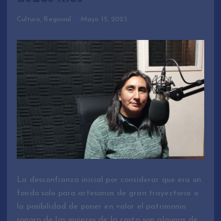
Cultura
,
Regional
Mayo 15, 2023
La desconfianza inicial por considerar que era un
fondo solo para artesanos de gran trayectoria o
la posibilidad de poner en valor el patrimonio
sonoro de las mujeres de la costa son algunas de