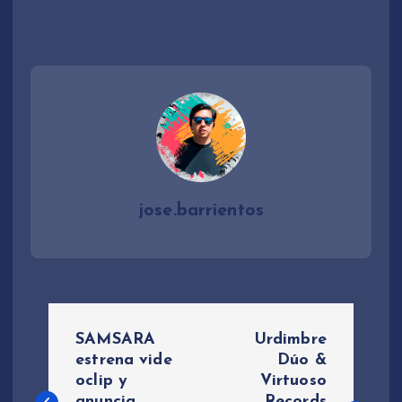
jose.barrientos
N
SAMSARA
Urdimbre
a
estrena vide
Dúo &
oclip y
Virtuoso
anuncia
Records