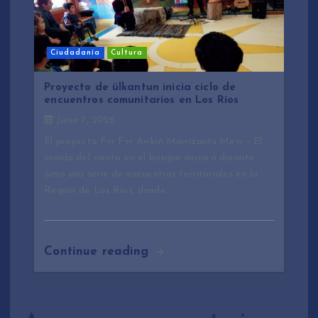
Ciudadanía
Cultura
Proyecto de ülkantun inicia ciclo de
encuentros comunitarios en Los Ríos
Junio 7, 2026
El proyecto Fvr Fvr Awkiñ Mawizantu Mew – El
sonido del viento en el bosque iniciará durante
junio una serie de encuentros territoriales en la
Región de Los Ríos, donde…
Continue reading