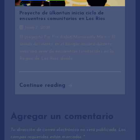
Proyecto de ülkantun inicia ciclo de
encuentros comunitarios en Los Ríos
Junio 7, 2026
El proyecto Fvr Fvr Awkiñ Mawizantu Mew – El
sonido del viento en el bosque iniciará durante
junio una serie de encuentros territoriales en la
Región de Los Ríos, donde…
Continue reading
Agregar un comentario
Tu dirección de correo electrónico no será publicada.
Los
campos requeridos están marcados
*