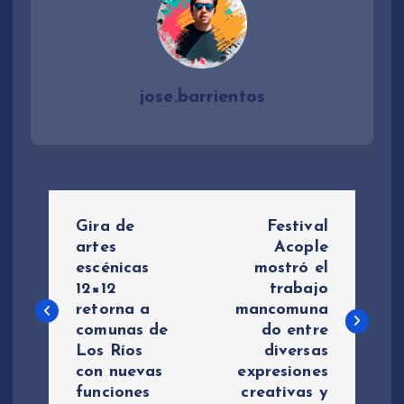
jose.barrientos
N
Gira de
Festival
a
artes
Acople
escénicas
mostró el
12×12
trabajo
v
retorna a
mancomuna
comunas de
do entre
e
Los Ríos
diversas
con nuevas
expresiones
g
funciones
creativas y