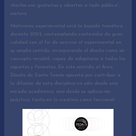
charlas son gratuitas y abiertas a todo público”,
sostuvo.
Multiverso experimental será la bajada temática
durante 2022, contemplando contenidos de gran
calidad con el fin de acercar el experimental en
su amplio sentido, incorporando el diseño como un
concepto versátil, capaz de adaptarse a todos los
soportes y formatos. En este sentido, el Área
Diseño de Santo Tomás apuesta por contribuir a
la difusión de esta disciplina no sólo desde una
mirada académica, sino desde su aplicación
práctica, tanto en lo creativo como funcional.