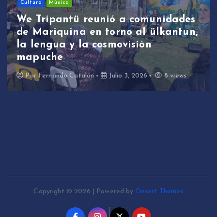
We Tripantü y ülkantun:
estudiantes de Mariquina
participaron en primera jornada
de revitalización lingüística a
través de la música
Por
Fernando Catalán
Junio 17, 2026
10 views
Copyright © 2026 | Powered by
Desert Themes