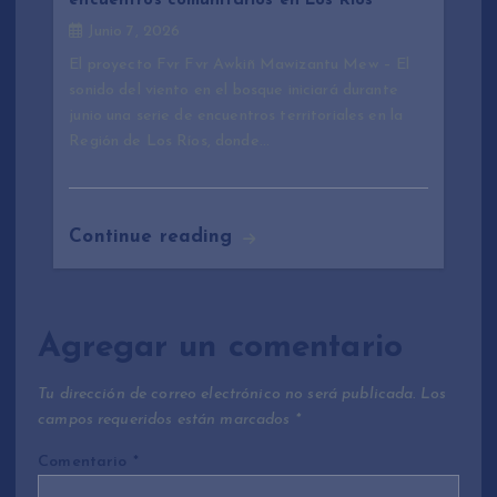
encuentros comunitarios en Los Ríos
Junio 7, 2026
El proyecto Fvr Fvr Awkiñ Mawizantu Mew – El
sonido del viento en el bosque iniciará durante
junio una serie de encuentros territoriales en la
Región de Los Ríos, donde…
Continue reading
Agregar un comentario
Tu dirección de correo electrónico no será publicada.
Los
campos requeridos están marcados
*
Comentario
*