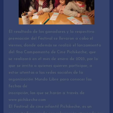
El resultado de los ganadores y la respectiva
premiación del Festival se llevaron a cabo el
viernes, donde además se realizó el lanzamiento
del 9no Campamento de Cine Pichikeche, que
se realizará en el mes de enero de 2023, por lo
que se invita a quienes quieren participar, a
estar atentos a las redes sociales de la
organización Mundo Libre para conocer las
fechas de
inscripción, las que se harán a través de
www.pichikeche.com
El Festival de cine infantil Pichikeche, es un