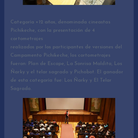
Categoría +12 años, denominada cineastas
Pichikeche, con la presentación de 4
cortometrajes
realizados por los participantes de versiones del
Campamento Pichikeche, los cortometrajes
fueron: Plan de Escape, La Sonrisa Maldita, Los
Ñarky y el telar sagrado y Pichobot. El ganador
de esta categoría fue: Los Ñarky y El Telar
Sagrado.