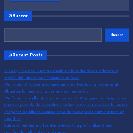
Buscar
Buscar
Recent Posts
Niños y niñas de Niebla descubren la radio desde adentro a
través del laboratorio “Escuelas al Aire”
We Tripantü reunió a comunidades de Mariquina en torno al
ülkantun, la lengua y la cosmovisión mapuche
We Tripantü y ülkantun: estudiantes de Mariquina participaron en
primera jornada de revitalización lingüística a través de la música
Proyecto de ülkantun inicia ciclo de encuentros comunitarios en
Los Ríos
Saberes, memoria y territorio: iniciativa profundizará enel
significado cultural del palikantun