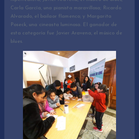
Carla García, una pianista maravillosa; Ricardo
Alvarado, el bailaor flamenco; y Margarita
Poseck, una cineasta luminosa. El ganador de
esta categoría fue Javier Aravena, el músico de
blues.