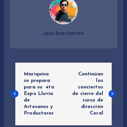
jose.barrientos
N
Mariquina
Continúan
a
se prepara
los
para su 4ta
conciertos
Expo Lluvia
de cierre del
v
de
curso de
Artesanos y
dirección
e
Productores
Coral
g