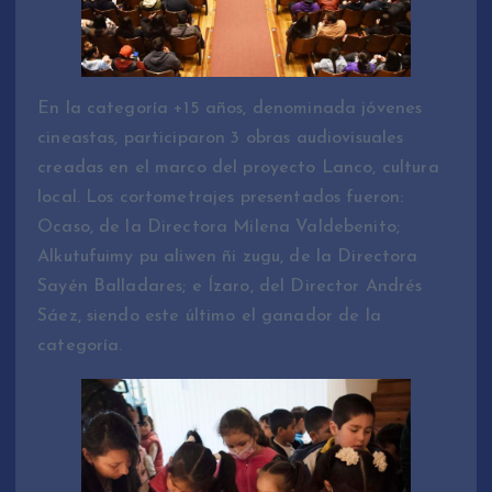
En la categoría +15 años, denominada jóvenes
cineastas, participaron 3 obras audiovisuales
creadas en el marco del proyecto Lanco, cultura
local. Los cortometrajes presentados fueron:
Ocaso, de la Directora Milena Valdebenito;
Alkutufuimy pu aliwen ñi zugu, de la Directora
Sayén Balladares; e Ízaro, del Director Andrés
Sáez, siendo este último el ganador de la
categoría.