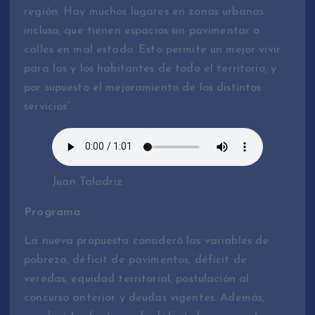
región. Hay muchos lugares en zonas urbanas
incluso, que tienen espacios sin pavimentar o
calles en mal estado. Esto permite un mejor vivir
para las y los habitantes de todo el territorio, y
por supuesto el mejoramiento de los distintos
servicios”.
Juan Taladriz
Programa
La nueva propuesta consideró las variables de
pobreza, déficit de pavimentos, déficit de
veredas, equidad territorial, postulación al
concurso anterior y deudas vigentes. Además,