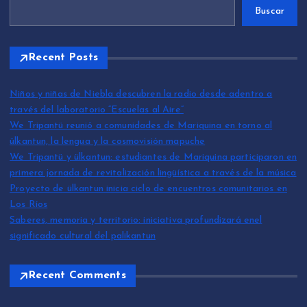
Buscar
Recent Posts
Niños y niñas de Niebla descubren la radio desde adentro a
través del laboratorio “Escuelas al Aire”
We Tripantü reunió a comunidades de Mariquina en torno al
ülkantun, la lengua y la cosmovisión mapuche
We Tripantü y ülkantun: estudiantes de Mariquina participaron en
primera jornada de revitalización lingüística a través de la música
Proyecto de ülkantun inicia ciclo de encuentros comunitarios en
Los Ríos
Saberes, memoria y territorio: iniciativa profundizará enel
significado cultural del palikantun
Recent Comments