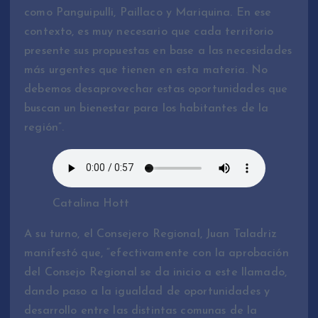
como Panguipulli, Paillaco y Mariquina. En ese
contexto, es muy necesario que cada territorio
presente sus propuestas en base a las necesidades
más urgentes que tienen en esta materia. No
debemos desaprovechar estas oportunidades que
buscan un bienestar para los habitantes de la
región”.
Catalina Hott
A su turno, el Consejero Regional, Juan Taladriz
manifestó que, “efectivamente con la aprobación
del Consejo Regional se da inicio a este llamado,
dando paso a la igualdad de oportunidades y
desarrollo entre las distintas comunas de la