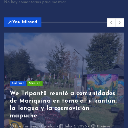
No hay comentarios para mostrar.
You Missed
Cultura
Música
We Tripantü reunió a comunidades
de Mariquina en torno al ülkantun,
la lengua y la cosmovisión
mapuche
Por
Fernando Catalán
Julio 3, 2026
11 views