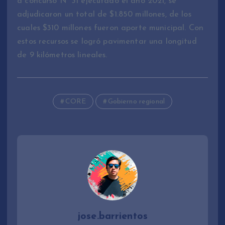
a concurso N° 31 ejecutado el año 2021, se
adjudicaron un total de $1.850 millones, de los
cuales $310 millones fueron aporte municipal. Con
estos recursos se logró pavimentar una longitud
de 9 kilómetros lineales.
CORE
Gobierno regional
jose.barrientos