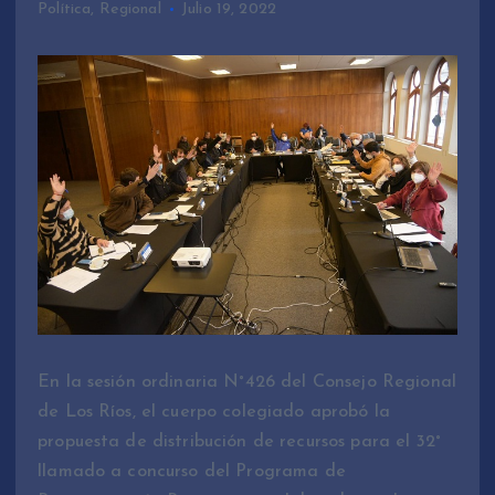
Política
,
Regional
Julio 19, 2022
En la sesión ordinaria N°426 del Consejo Regional
de Los Ríos, el cuerpo colegiado aprobó la
propuesta de distribución de recursos para el 32°
llamado a concurso del Programa de