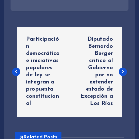
N
Participació
Diputado
a
n
Bernardo
democrática
Berger
e iniciativas
criticó al
v
populares
Gobierno
de ley se
por no
e
integran a
extender
propuesta
estado de
g
constitucion
Excepción a
al
Los Ríos
a
c
Related Posts