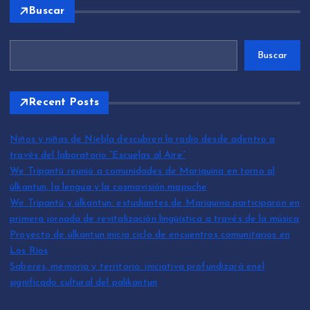
Buscar
Buscar
Recent Posts
Niños y niñas de Niebla descubren la radio desde adentro a
través del laboratorio “Escuelas al Aire”
We Tripantü reunió a comunidades de Mariquina en torno al
ülkantun, la lengua y la cosmovisión mapuche
We Tripantü y ülkantun: estudiantes de Mariquina participaron en
primera jornada de revitalización lingüística a través de la música
Proyecto de ülkantun inicia ciclo de encuentros comunitarios en
Los Ríos
Saberes, memoria y territorio: iniciativa profundizará enel
significado cultural del palikantun