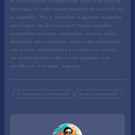
El constituyente socialista fue claro a la hora de
decir que no toda norma presentada contará con
su respaldo. “Voy a contribuir a generar acuerdos
para lograr los dos tercios en todas aquellas
propuestas que sean razonables, pero no estoy
disponible para respaldar locuras que solamente
van a traer inestabilidad y cuando esto ocurre,
las únicas perjudicadas son las personas más
sencillas de este país”, expresó.
convención constitucional
nueva constitución