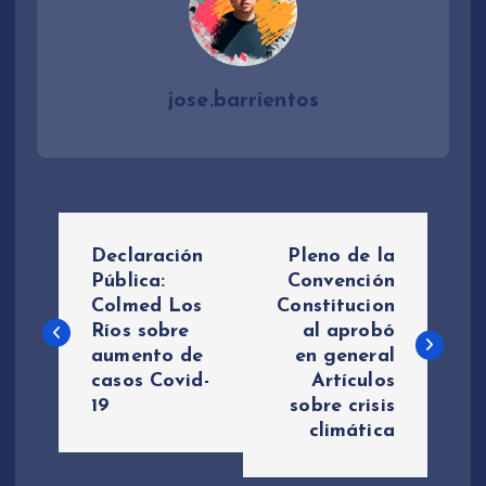
jose.barrientos
N
Declaración
Pleno de la
a
Pública:
Convención
Colmed Los
Constitucion
Ríos sobre
al aprobó
v
aumento de
en general
casos Covid-
Artículos
e
19
sobre crisis
climática
g