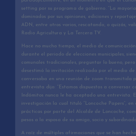
paradójicamente, en un momento en que el candi
setting por su programa de gobierno. “La mayoría 
dominados por sus opiniones, ediciones y reporta
ADN, entre otros varios, rescatando, o quizás, va
Radio Agricultura y La Tercera TV.
Hace no mucho tiempo, el medio de comunicación d
durante el periodo de elecciones municipales, sien
comunales tradicionales, preguntar lo bueno, pero
desestimó la invitación realizada por el medio d
conversaba en una reunión de zoom transmitida po
entrevista dijo: “Estamos dispuestos a conversar 
Indómitos nunca le ha aceptado una entrevista. 
investigación la cual tituló “Loncoche Papers”, e
prácticas por parte del Alcalde de Loncoche, como
pesos a la esposa de su amigo, socio y subordinado
A raíz de múltiples afirmaciones que se han hecho