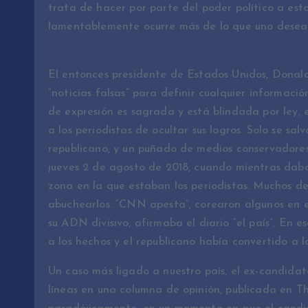
trata de hacer por parte del poder político a est
lamentablemente ocurre más de lo que uno desea
El entonces presidente de Estados Unidos, Donald 
“noticias falsas” para definir cualquier informació
de expresión es sagrada y está blindada por ley, e
a los periodistas de ocultar sus logros. Solo se s
republicano, y un puñado de medios conservadores 
jueves 2 de agosto de 2018, cuando mientras dab
zona en la que estaban los periodistas. Muchos d
abuchearlos. “CNN apesta”, corearon algunos en el
su ADN divisivo, afirmaba el diario “el país”. En 
a los hechos y el republicano había convertido a lo
Un caso más ligado a nuestro país, el ex-candidat
líneas en una columna de opinión, publicada en T