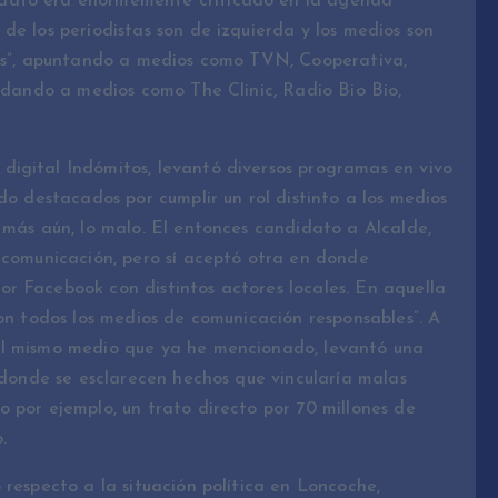
dato era enormemente criticado en la agenda
de los periodistas son de izquierda y los medios son
jes”, apuntando a medios como TVN, Cooperativa,
lidando a medios como The Clinic, Radio Bio Bio,
igital Indómitos, levantó diversos programas en vivo
do destacados por cumplir un rol distinto a los medios
 más aún, lo malo. El entonces candidato a Alcalde,
e comunicación, pero sí aceptó otra en donde
r Facebook con distintos actores locales. En aquella
con todos los medios de comunicación responsables”. A
El mismo medio que ya he mencionado, levantó una
n donde se esclarecen hechos que vincularía malas
 por ejemplo, un trato directo por 70 millones de
.
 respecto a la situación política en Loncoche,