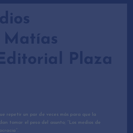
dios
: Matías
Editorial Plaza
ue repetir un par de veces más para que la
edan tomar el peso del asunto; “Los medios de
ocracia”.