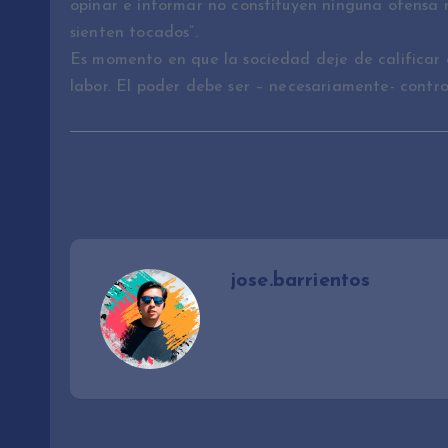
opinar e informar no constituyen ninguna ofensa 
sienten tocados”.
Es momento en que la sociedad deje de calificar
labor. El poder debe ser – necesariamente- controla
jose.barrientos