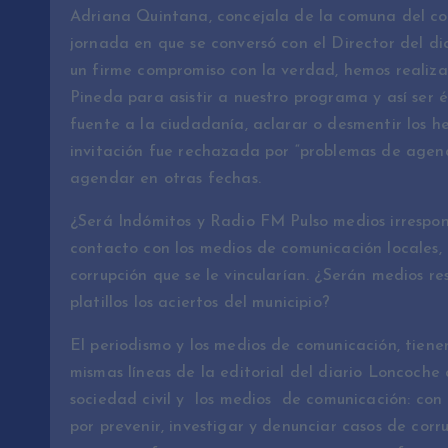
Adriana Quintana, concejala de la comuna del cop
jornada en que se conversó con el Director del di
un firme compromiso con la verdad, hemos realizad
Pineda para asistir a nuestro programa y así ser 
fuente a la ciudadanía, aclarar o desmentir los h
invitación fue rechazada por “problemas de agend
agendar en otras fechas.
¿Será Indómitos y Radio FM Pulso medios irrespo
contacto con los medios de comunicación locales,
corrupción que se le vincularían. ¿Serán medios r
platillos los aciertos del municipio?
El periodismo y los medios de comunicación, tienen
mismas líneas de la editorial del diario Loncoche a
sociedad civil y los medios de comunicación: con
por prevenir, investigar y denunciar casos de corrup