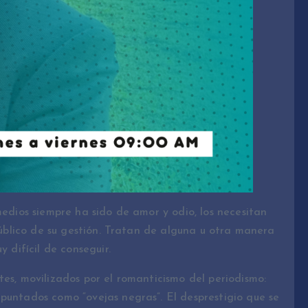
medios siempre ha sido de amor y odio, los necesitan
 público de su gestión. Tratan de alguna u otra manera
y difícil de conseguir.
tes, movilizados por el romanticismo del periodismo:
puntados como “ovejas negras”. El desprestigio que se