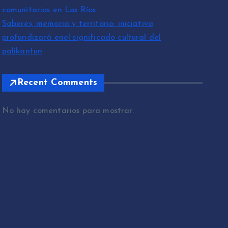
comunitarios en Los Ríos
Saberes, memoria y territorio: iniciativa
profundizará enel significado cultural del
palikantun
Recent Comments
No hay comentarios para mostrar.