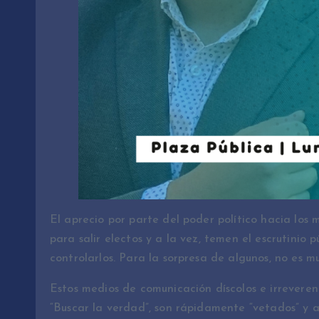
El aprecio por parte del poder político hacia los 
para salir electos y a la vez, temen el escrutinio
controlarlos. Para la sorpresa de algunos, no es mu
Estos medios de comunicación díscolos e irreveren
“Buscar la verdad”, son rápidamente “vetados” y a