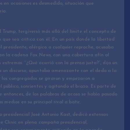
os en ocasiones es desmedido, situación que
ría.
Trump, tergiversó más allá del límite el concepto de
n que sea crítica con él. En un país donde la libertad
l presidente, alérgico a cualquier reproche, acusaba
alvan la cadena Fox News, con una cobertura afín al
extremos. “¿Qué ocurrió con la prensa justa?”, dijo un
a un discurso, apuntaba amenazante con el dedo a la
e los congregados se giraron y empezaron a
 público, sonrientes y agitando el brazo. Es parte de
ese entonces, de las palabras de acoso se había pasado
s medios en su principal rival a batir.
o presidencial José Antonio Kast, dedicó extensas
he Clinic en plena campaña presidencial,