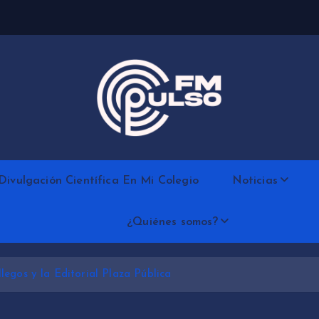
Divulgación Científica En Mi Colegio
Noticias
¿Quiénes somos?
egos y la Editorial Plaza Pública