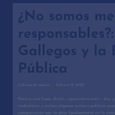
¿No somos me
responsables?
Gallegos y la 
Pública
Columna de opinión
Febrero 15, 2022
Parece una frase cliché – aparentemente – hay q
ciudadanía e incluso algunos actores políticos pu
comunicación son un pilar fundamental en la dem