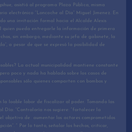
ihue, asistió al programa Plaza Pública, misma
ario electrónico “Loncoche al Día” Miguel Jimenez. En
o una invitación formal hacia el Alcalde Alexis
él quien pueda entregarle la información de primera
echos, sin embargo, mediante su jefa de gabinete, la
a”, a pesar de que se expresó la posibilidad de
nsables? La actual municipalidad mantiene constante
 pero poco y nada ha hablado sobre los casos de
esponsables sólo quienes comparten con bombos y
 la loable labor de fiscalizar al poder. Tomando las
l Día: “Contraloría nos sugiere: “fortalecer la
 el objetivo de aumentar los actores comprometidos
ción”. “ Por lo tanto, señalar los hechos, criticar,