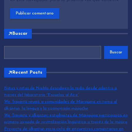
en este navegador para la próxima vez que comente.
Buscar
Buscar
Recent Posts
Niños y niñas de Niebla descubren la radio desde adentro a
través del laboratorio “Escuelas al Aire”
We Tripantü reunió a comunidades de Mariquina en torno al
ülkantun, la lengua y la cosmovisión mapuche
We Tripantü y ülkantun: estudiantes de Mariquina participaron en
primera jornada de revitalización lingüística a través de la música
Proyecto de ülkantun inicia ciclo de encuentros comunitarios en