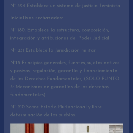
N° 324 Establece un sistema de justicia feminista
Iniciativas rechazadas:
N° 180: Establece la estructura, composición,
integración y atribuciones del Poder Judicial
N° 231 Establece la Jurisdicción militar
N°15 Principios generales, fuentes, sujetos activos
y pasivos, regulación, garantía y financiamiento
de los Derechos Fundamentales, (SÓLO PUNTO
5: Mecanismos de garantías de los derechos
fundamentales).
N° 210 Sobre Estado Plurinacional y libre
determinación de los pueblos.