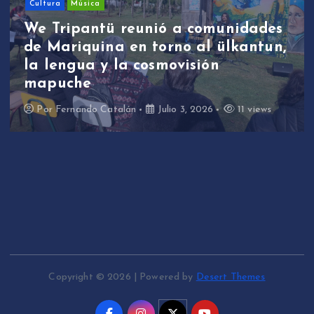
We Tripantü y ülkant
a comunidades
estudiantes de Mari
o al ülkantun,
participaron en prim
visión
de revitalización ling
través de la música
 3, 2026
11 views
Por
Fernando Catalán
Junio
Copyright © 2026 | Powered by
Desert Themes