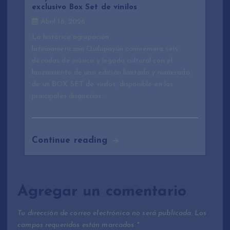
exclusivo Box Set de vinilos
Abril 16, 2026
La histórica agrupación
latinoamericana Quilapayún conmemora seis
décadas de música y legado cultural con el
lanzamiento de una edición limitada y numerada
de un BOX SET de vinilos, disponible en las
principales disquerías…
Continue reading
Agregar un comentario
Tu dirección de correo electrónico no será publicada.
Los
campos requeridos están marcados
*