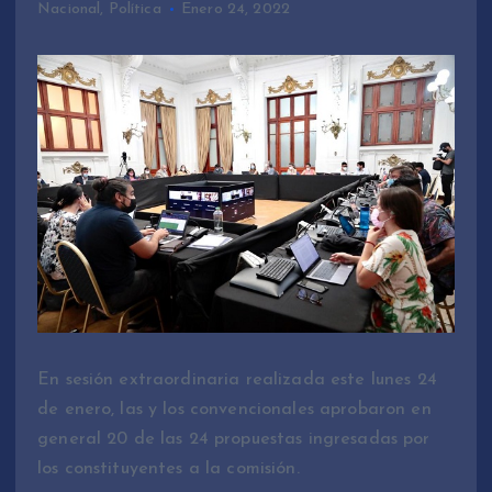
Nacional
,
Política
Enero 24, 2022
En sesión extraordinaria realizada este lunes 24
de enero, las y los convencionales aprobaron en
general 20 de las 24 propuestas ingresadas por
los constituyentes a la comisión.