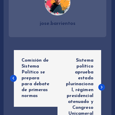
jose.barrientos
N
Comisión de
Sistema
a
Sistema
político
Político se
aprueba
prepara
estado
v
para debate
plurinaciona
de primeras
l, régimen
e
normas
presidencial
atenuado y
g
Congreso
Unicameral