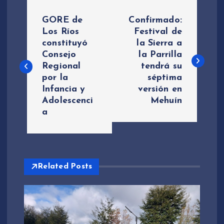
N
GORE de
Confirmado:
a
Los Ríos
Festival de
constituyó
la Sierra a
Consejo
la Parrilla
v
Regional
tendrá su
por la
séptima
e
Infancia y
versión en
Adolescenci
Mehuín
g
a
a
c
Related Posts
i
ó