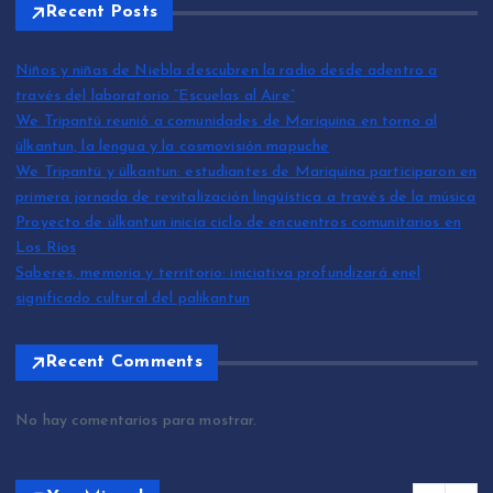
Recent Posts
Niños y niñas de Niebla descubren la radio desde adentro a
través del laboratorio “Escuelas al Aire”
We Tripantü reunió a comunidades de Mariquina en torno al
ülkantun, la lengua y la cosmovisión mapuche
We Tripantü y ülkantun: estudiantes de Mariquina participaron en
primera jornada de revitalización lingüística a través de la música
Proyecto de ülkantun inicia ciclo de encuentros comunitarios en
Los Ríos
Saberes, memoria y territorio: iniciativa profundizará enel
significado cultural del palikantun
Recent Comments
No hay comentarios para mostrar.