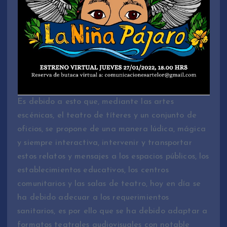
Es debido a esto que, mediante las artes
escénicas, el teatro de títeres y un conjunto de
oficios, se propone de una manera lúdica, mágica
y siempre interactiva, intervenir y transportar
estos relatos y mensajes a los espacios públicos, los
establecimientos educativos, los centros
comunitarios y las salas de teatro, hoy en día se
ha debido adecuar a los requerimientos
sanitarios, es por ello que se ha debido adaptar a
formatos teatrales audiovisuales con notable