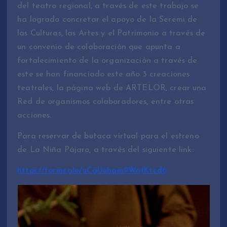
del teatro regional, a través de este trabajo se
ha logrado concretar el apoyo de la Seremi de
las Culturas, las Artes y el Patrimonio a través de
un convenio de colaboración que apunta a
fortalecimiento de la organización a través de
este se han financiado este año 3 creaciones
teatrales, la página web de ARTELOR, crear una
Red de organismos colaboradores, entre otras
acciones.
Para reservar de butaca virtual para el estreno
de La Niña Pájaro, a través del siguiente link:
https://forms.gle/uCgUuhqm9WnJKtcd6