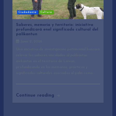
Ciudadanía
Cultura
Saberes, memoria y territorio: iniciativa
profundizará enel significado cultural del
palikantun
Junio 2, 2026
Una iniciativa de investigación patrimonial buscará
relevar los saberes vinculados al palikantun
awkantun en el territorio de Lawan,
profundizando en las memorias, prácticas y
significados culturales asociados al palin como…
Continue reading