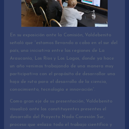
En su exposición ante la Comisión, Valdebenito
señaló que “estamos llevando a cabo en el sur del
país, una iniciativa entre las regiones de La
Araucanía, Los Ríos y Los Lagos, donde ya hace
un año venimos trabajando de una manera muy
participativa con el propósito de desarrollar una
hoja de ruta para el desarrollo de la ciencia,
conocimiento, tecnología e innovación”.
Como gran eje de su presentación, Valdebenito
visualizó ante los constituyentes presentes el
desarrollo del Proyecto Nodo Conexión Sur,
proceso que enlaza todo el trabajo científico y