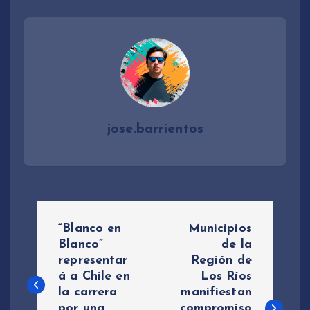
jose.barrientos
N
“Blanco en
Municipios
a
Blanco”
de la
representar
Región de
á a Chile en
Los Ríos
v
la carrera
manifiestan
por una
compromiso