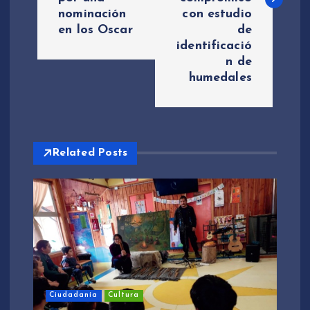
e
nominación
con estudio
en los Oscar
de
g
identificació
n de
a
humedales
c
i
Related Posts
ó
n
d
e
Ciudadanía
Cultura