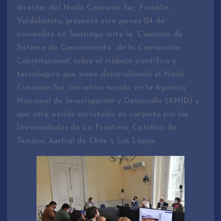
director del Nodo Conexión Sur, Franklin
Valdebenito, presentó este jueves 04 de
noviembre en Santiago ante la “Comisión de
Sistema de Conocimiento” de la Convención
Constitucional, sobre el trabajo científico y
tecnológico que viene desarrollando el Nodo
Conexión Sur, iniciativa nacida en la Agencia
Nacional de Investigación y Desarrollo (ANID) y
que está siendo ejecutada en conjunto por las
Universidades de La Frontera, Católica de
Temuco, Austral de Chile y Los Lagos.