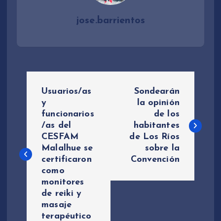
jose.barrientos
N
Usuarios/as
Sondearán
a
y
la opinión
funcionarios
de los
/as del
habitantes
v
CESFAM
de Los Ríos
Malalhue se
sobre la
e
certificaron
Convención
como
g
monitores
de reiki y
a
masaje
terapéutico