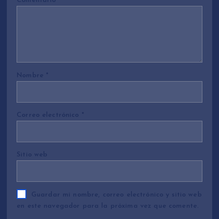
Comentario
*
Nombre
*
Correo electrónico
*
Sitio web
Guardar mi nombre, correo electrónico y sitio web
en este navegador para la próxima vez que comente.