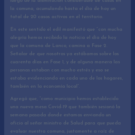
luego de la disminución considerable de casos en
la comuna, acumulando hasta el día de hoy un
total de 20 casos activos en el territorio.
En este sentido el edil manifestó que “con mucha
alegría hemos recibido la noticia el día de hoy
que la comuna de Lanco, camina a Fase 2.
Señalar de que nosotros ya estábamos sobre los
cuarenta días en Fase 1, y de alguna manera las
personas estaban con mucho estrés y eso se
estaba evidenciando en cada uno de los hogares,
también en la economía local”.
Agregó que, “como municipio hemos establecido
una nueva mesa Covid-19 que también sesionó la
semana pasada donde estamos enviando un
oficio al señor ministro de Salud para que pueda
evaluar nuestra comuna, justamente a raíz de