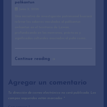
palikantun
Junio 2, 2026
Una iniciativa de investigación patrimonial buscará
relevar los saberes vinculados al palikantun
awkantun en el territorio de Lawan,
profundizando en las memorias, prácticas y
significados culturales asociados al palin como…
Continue reading
Agregar un comentario
Tu dirección de correo electrónico no será publicada.
Los
campos requeridos están marcados
*