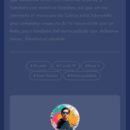
también con nuestras familias, así que en ese
contexto el municipio de Lanco está liderando
una campaña respecto de la vacunación por un
lado, pero también del autocuidado que debemos
tener”, finalizó el alcalde.
Alcalde
Covid-19
fase 2
Juan Rocha
Municipalidad