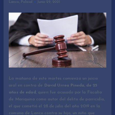
Lanco
,
Policial
Junio 29, 2021
La mañana de este martes comienza un juicio
oral en contra de
David Urrea Pineda, de 25
años de edad
, quien fue acusado por la Fiscalía
de Mariquina como autor del delito de parricidio,
el que cometió el 28 de julio del año 2019 en la
comuna de Lanco contra su hijo, un niño que