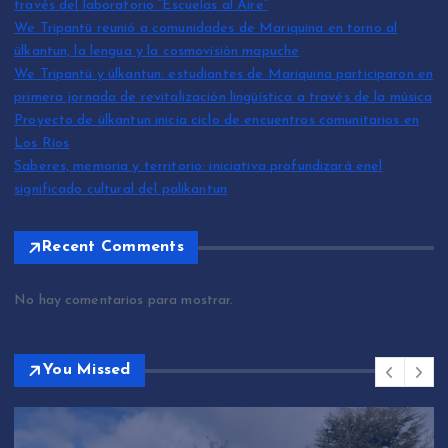
través del laboratorio “Escuelas al Aire”
We Tripantü reunió a comunidades de Mariquina en torno al
ülkantun, la lengua y la cosmovisión mapuche
We Tripantü y ülkantun: estudiantes de Mariquina participaron en
primera jornada de revitalización lingüística a través de la música
Proyecto de ülkantun inicia ciclo de encuentros comunitarios en
Los Ríos
Saberes, memoria y territorio: iniciativa profundizará enel
significado cultural del palikantun
Recent Comments
No hay comentarios para mostrar.
You Missed