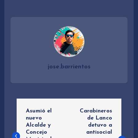
jose.barrientos
N
Asumió el
Carabineros
a
nuevo
de Lanco
Alcalde y
detuvo a
Concejo
antisocial
v