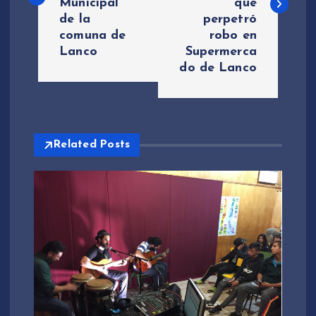
Municipal
que
de la
perpetró
e
comuna de
robo en
Lanco
Supermerca
g
do de Lanco
a
c
Related Posts
i
ó
n
d
e