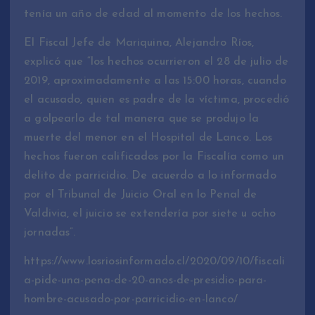
tenía un año de edad al momento de los hechos.
El Fiscal Jefe de Mariquina, Alejandro Ríos,
explicó que “los hechos ocurrieron el 28 de julio de
2019, aproximadamente a las 15:00 horas, cuando
el acusado, quien es padre de la víctima, procedió
a golpearlo de tal manera que se produjo la
muerte del menor en el Hospital de Lanco. Los
hechos fueron calificados por la Fiscalía como un
delito de parricidio. De acuerdo a lo informado
por el Tribunal de Juicio Oral en lo Penal de
Valdivia, el juicio se extendería por siete u ocho
jornadas”.
https://www.losriosinformado.cl/2020/09/10/fiscali
a-pide-una-pena-de-20-anos-de-presidio-para-
hombre-acusado-por-parricidio-en-lanco/