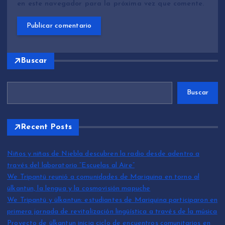
en este navegador para la próxima vez que comente.
Buscar
Buscar
Recent Posts
Niños y niñas de Niebla descubren la radio desde adentro a
través del laboratorio “Escuelas al Aire”
We Tripantü reunió a comunidades de Mariquina en torno al
ülkantun, la lengua y la cosmovisión mapuche
We Tripantü y ülkantun: estudiantes de Mariquina participaron en
primera jornada de revitalización lingüística a través de la música
Proyecto de ülkantun inicia ciclo de encuentros comunitarios en