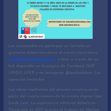
Los interesados en participar en los talleres
gratuitos deben inscribirse al correo electrónico
quelindoleer@gmail.com
o bien, a través de un
link disponible en la página de Facebook QUE
LINDO LEER y en Instagram @quelindoleer. Los
cupos son limitados.
Las obras resultantes del proceso creativo serán
parte del cuarto número de la revista digital Que
Lindo Leer. La experiencia editorial debutó en
Valparaíso en 2017 gracias al trabajo de Marian