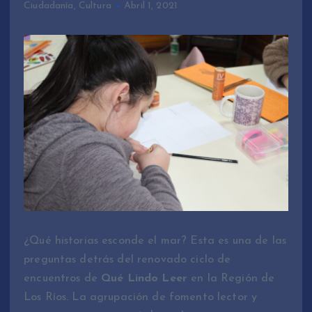
Ciudadanía
,
Cultura
Abril 1, 2021
¿Qué historias esconde el mar? Esta es una de las
preguntas detrás del renovado ciclo de
encuentros de
Qué Lindo Leer
en la Región de
Los Ríos. La agrupación de fomento lector y