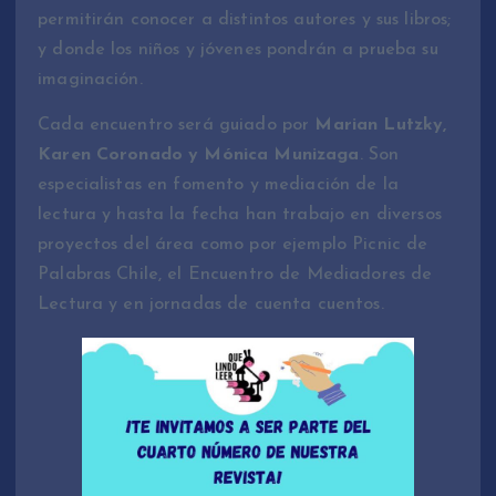
permitirán conocer a distintos autores y sus libros;
y donde los niños y jóvenes pondrán a prueba su
imaginación.
Cada encuentro será guiado por
Marian Lutzky,
Karen Coronado y Mónica Munizaga
. Son
especialistas en fomento y mediación de la
lectura y hasta la fecha han trabajo en diversos
proyectos del área como por ejemplo Picnic de
Palabras Chile, el Encuentro de Mediadores de
Lectura y en jornadas de cuenta cuentos.