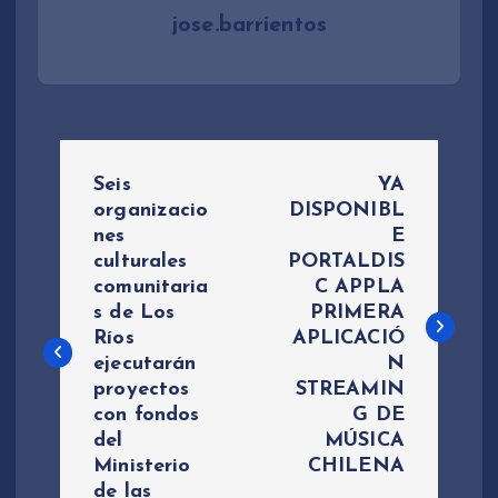
jose.barrientos
N
Seis
YA
a
organizacio
DISPONIBL
nes
E
culturales
PORTALDIS
v
comunitaria
C APPLA
s de Los
PRIMERA
e
Ríos
APLICACIÓ
ejecutarán
N
g
proyectos
STREAMIN
con fondos
G DE
a
del
MÚSICA
Ministerio
CHILENA
c
de las