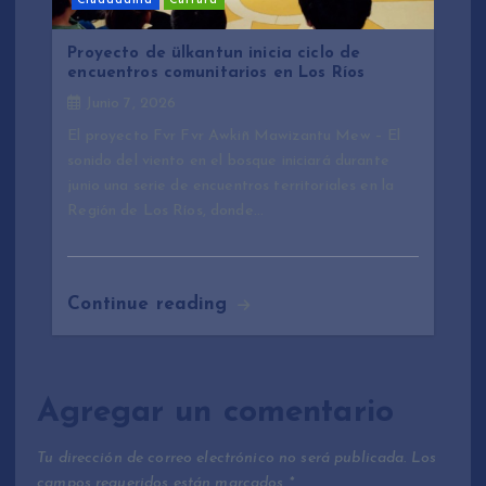
Ciudadanía
Cultura
Proyecto de ülkantun inicia ciclo de
encuentros comunitarios en Los Ríos
Junio 7, 2026
El proyecto Fvr Fvr Awkiñ Mawizantu Mew – El
sonido del viento en el bosque iniciará durante
junio una serie de encuentros territoriales en la
Región de Los Ríos, donde…
Continue reading
Agregar un comentario
Tu dirección de correo electrónico no será publicada.
Los
campos requeridos están marcados
*