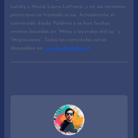
Lutzky y María Laura Lattanzi; y en sus versiones
posteriores se trasladó al sur. Actualmente es
convocada desde Valdivia y se han hechos
revistas basadas en “Mitos y leyendas del sur” y
“Migraciones”. Todos los contenidos están
disponibles en
www.quelindoleer.cl
.