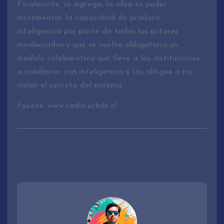
Finalmente, se agrega, la idea es poder
incrementar la capacidad de producir
inteligencia por parte de todos los actores
involucrados y que se vuelva obligatorio un
modelo colaborativo que lleve a las instituciones
a colaborar con inteligencia y las obligue a no
violar el secreto del sistema.
Fuente: www.radio.uchile.cl