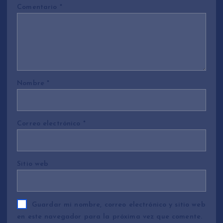
Comentario
*
Nombre
*
Correo electrónico
*
Sitio web
Guardar mi nombre, correo electrónico y sitio web
en este navegador para la próxima vez que comente.