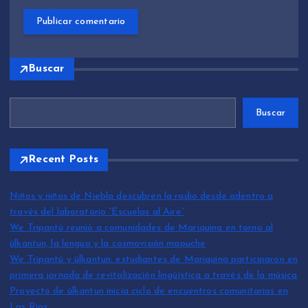
Buscar
Buscar
Recent Posts
Niños y niñas de Niebla descubren la radio desde adentro a
través del laboratorio “Escuelas al Aire”
We Tripantü reunió a comunidades de Mariquina en torno al
ülkantun, la lengua y la cosmovisión mapuche
We Tripantü y ülkantun: estudiantes de Mariquina participaron en
primera jornada de revitalización lingüística a través de la música
Proyecto de ülkantun inicia ciclo de encuentros comunitarios en
Los Ríos