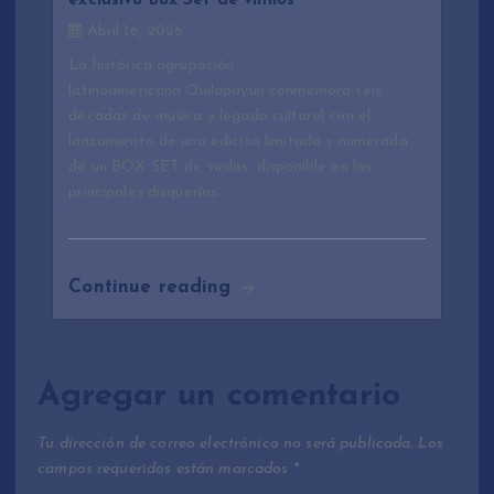
exclusivo Box Set de vinilos
Abril 16, 2026
La histórica agrupación
latinoamericana Quilapayún conmemora seis
décadas de música y legado cultural con el
lanzamiento de una edición limitada y numerada
de un BOX SET de vinilos, disponible en las
principales disquerías…
Continue reading
Agregar un comentario
Tu dirección de correo electrónico no será publicada.
Los
campos requeridos están marcados
*