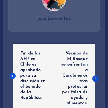
jose.barrientos
N
Fin de las
Vecinos de
a
AFP en
El Bosque
Chile es
se enfrentan
aprobado
a
v
para su
Carabineros
discusión en
tras
e
el Senado
protestar
de la
por falta de
g
República.
ayuda y
alimentos.