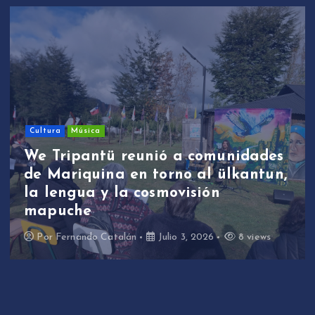
Sin categoría
We Tripantü y ülkantun:
estudiantes de Mariquina
participaron en primera jornada
de revitalización lingüística a
través de la música
Por
Fernando Catalán
Junio 17, 2026
10 views