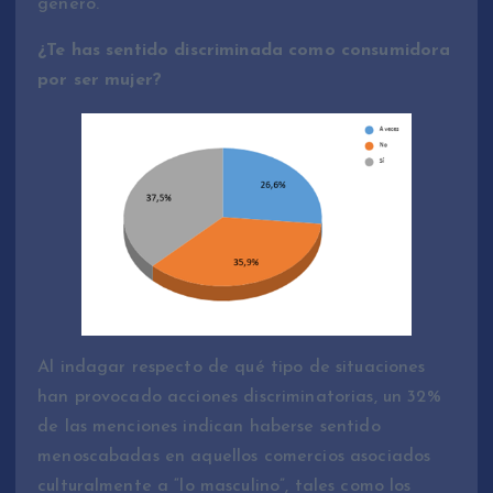
género.
¿Te has sentido discriminada como consumidora
por ser mujer?
Al indagar respecto de qué tipo de situaciones
han provocado acciones discriminatorias, un 32%
de las menciones indican haberse sentido
menoscabadas en aquellos comercios asociados
culturalmente a “lo masculino”, tales como los