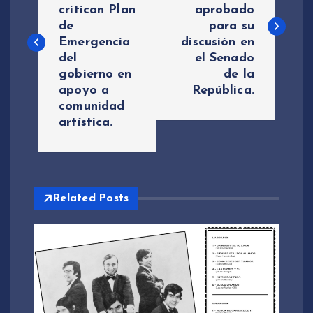
critican Plan
aprobado
v
de
para su
Emergencia
discusión en
e
del
el Senado
gobierno en
de la
g
apoyo a
República.
comunidad
a
artística.
c
i
Related Posts
ó
n
d