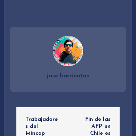
jose.barrientos
N
Trabajadore
Fin de las
a
s del
AFP en
Mincap
Chile es