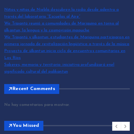
Niños y niñas de Niebla descubren la radio desde adentro a
través del laboratorio “Escuelas al Aire”
We Tripantü reunió a comunidades de Mariquina en torno al
ülkantun, la lengua y la cosmovisión mapuche
We Tripantü y ülkantun: estudiantes de Mariquina participaron en
primera jornada de revitalización lingüística a través de la música
Proyecto de ülkantun inicia ciclo de encuentros comunitarios en
Los Ríos
Saberes, memoria y territorio: iniciativa profundizará enel
significado cultural del palikantun
Recent Comments
No hay comentarios para mostrar.
You Missed