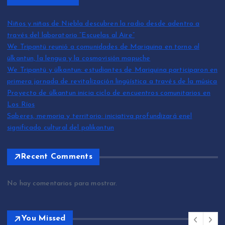
Niños y niñas de Niebla descubren la radio desde adentro a
través del laboratorio “Escuelas al Aire”
We Tripantü reunió a comunidades de Mariquina en torno al
ülkantun, la lengua y la cosmovisión mapuche
We Tripantü y ülkantun: estudiantes de Mariquina participaron en
primera jornada de revitalización lingüística a través de la música
Proyecto de ülkantun inicia ciclo de encuentros comunitarios en
Los Ríos
Saberes, memoria y territorio: iniciativa profundizará enel
significado cultural del palikantun
Recent Comments
No hay comentarios para mostrar.
You Missed