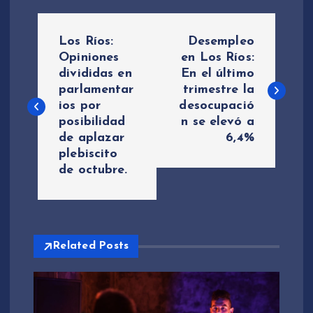
N
Los Ríos:
Desempleo
a
Opiniones
en Los Ríos:
divididas en
En el último
parlamentar
trimestre la
v
ios por
desocupació
posibilidad
n se elevó a
e
de aplazar
6,4%
plebiscito
g
de octubre.
a
c
Related Posts
i
ó