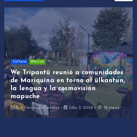
Cultura
Música
We Tripantü reunió a comunidades
de Mariquina en torno al ülkantun,
la lengua y la cosmovisión
mapuche
Por
Fernando Catalán
Julio 3, 2026
12 views