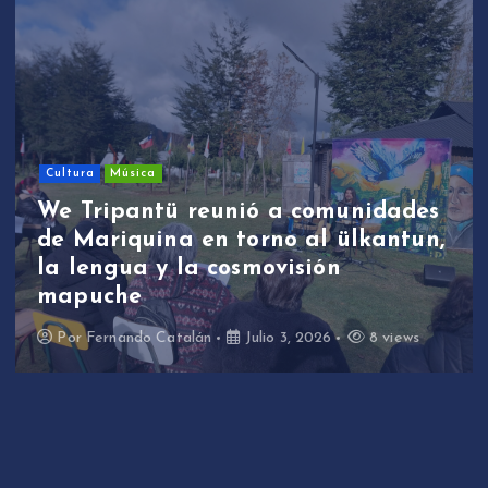
Cultura
Música
We Tripantü reunió a comunidades
de Mariquina en torno al ülkantun,
la lengua y la cosmovisión
mapuche
Por
Fernando Catalán
Julio 3, 2026
8 views