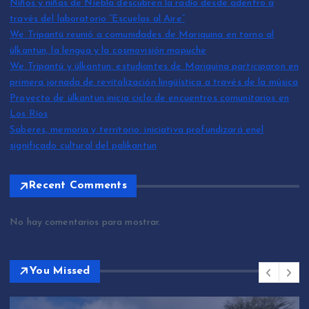
Niños y niñas de Niebla descubren la radio desde adentro a
través del laboratorio “Escuelas al Aire”
We Tripantü reunió a comunidades de Mariquina en torno al
ülkantun, la lengua y la cosmovisión mapuche
We Tripantü y ülkantun: estudiantes de Mariquina participaron en
primera jornada de revitalización lingüística a través de la música
Proyecto de ülkantun inicia ciclo de encuentros comunitarios en
Los Ríos
Saberes, memoria y territorio: iniciativa profundizará enel
significado cultural del palikantun
Recent Comments
No hay comentarios para mostrar.
You Missed