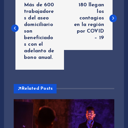
a
Más de 600
180 llegan
trabajadore
los
s del aseo
contagios
v
domiciliario
en la región
son
por COVID
e
beneficiado
– 19
s con el
g
adelanto de
bono anual.
a
c
i
Related Posts
ó
n