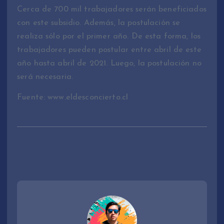
Cerca de 700 mil trabajadores serán beneficiados
con este subsidio. Además, la postulación se
realiza sólo por el primer año. De esta forma, los
trabajadores pueden postular entre abril de este
año hasta abril de 2021. Luego, la postulación no
será necesaria.
Fuente: www.eldesconcierto.cl