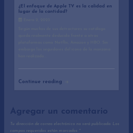
¿El enfoque de Apple TV es la calidad en
lugar de la cantidad?
Enero 2, 2023
Según muchos de sus detractores su catálogo
queda realmente deslucido frente a otras
plataformas como Netflix, Amazon y HBO. Sin
embargo los seguidores del icono de la manzana
han realizado…
Continue reading
Agregar un comentario
Tu dirección de correo electrónico no será publicada.
Los
campos requeridos están marcados
*