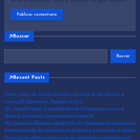
en este navegador para la próxima vez que comente.
Buscar
Buscar
Recent Posts
Niños y niñas de Niebla descubren la radio desde adentro a
través del laboratorio “Escuelas al Aire”
We Tripantü reunió a comunidades de Mariquina en torno al
ülkantun, la lengua y la cosmovisión mapuche
We Tripantü y ülkantun: estudiantes de Mariquina participaron en
primera jornada de revitalización lingüística a través de la música
Proyecto de ülkantun inicia ciclo de encuentros comunitarios en