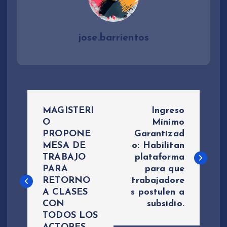
jose.barrientos
N
MAGISTERI
Ingreso
a
O
Mínimo
PROPONE
Garantizad
MESA DE
o: Habilitan
v
TRABAJO
plataforma
PARA
para que
e
RETORNO
trabajadore
A CLASES
s postulen a
g
CON
subsidio.
TODOS LOS
a