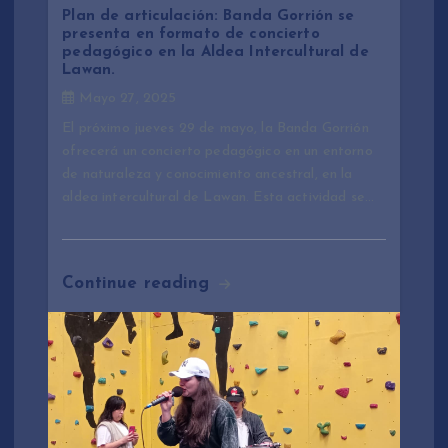
e
Plan de articulación: Banda Gorrión se
presenta en formato de concierto
pedagógico en la Aldea Intercultural de
n
Lawan.
Mayo 27, 2025
t
El próximo jueves 29 de mayo, la Banda Gorrión
ofrecerá un concierto pedagógico en un entorno
r
de naturaleza y conocimiento ancestral, en la
aldea intercultural de Lawan. Esta actividad se…
a
d
Continue reading
a
s