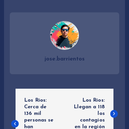
jose.barrientos
N
Los Ríos:
Los Ríos:
a
Cerca de
Llegan a 118
136 mil
los
personas se
contagios
v
han
en la región