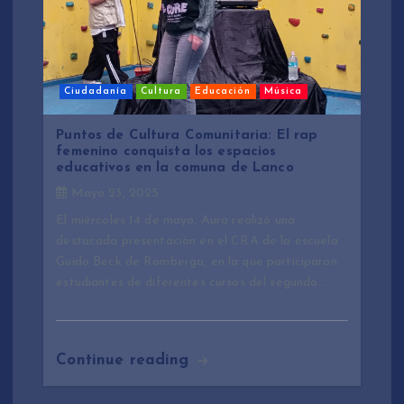
Ciudadanía
Cultura
Educación
Música
Puntos de Cultura Comunitaria: El rap
femenino conquista los espacios
educativos en la comuna de Lanco
Mayo 23, 2025
El miércoles 14 de mayo, Aura realizó una
destacada presentación en el CRA de la escuela
Guido Beck de Ramberga, en la que participaron
estudiantes de diferentes cursos del segundo…
Continue reading