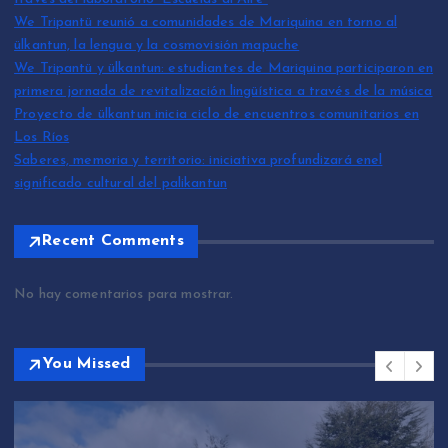
We Tripantü reunió a comunidades de Mariquina en torno al
ülkantun, la lengua y la cosmovisión mapuche
We Tripantü y ülkantun: estudiantes de Mariquina participaron en
primera jornada de revitalización lingüística a través de la música
Proyecto de ülkantun inicia ciclo de encuentros comunitarios en
Los Ríos
Saberes, memoria y territorio: iniciativa profundizará enel
significado cultural del palikantun
Recent Comments
No hay comentarios para mostrar.
You Missed