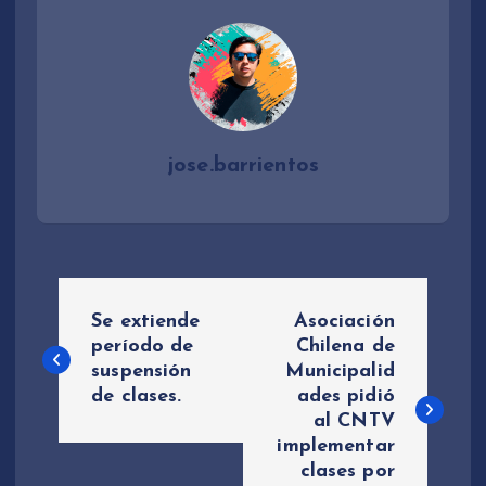
jose.barrientos
N
Se extiende
Asociación
a
período de
Chilena de
suspensión
Municipalid
de clases.
ades pidió
v
al CNTV
implementar
e
clases por