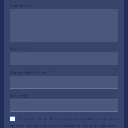
Comentario
*
Nombre
*
Correo electrónico
*
Sitio web
Guardar mi nombre, correo electrónico y sitio web
en este navegador para la próxima vez que comente.