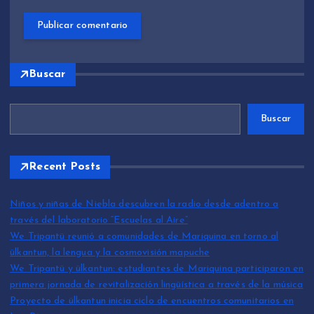
Buscar
Buscar
Recent Posts
Niños y niñas de Niebla descubren la radio desde adentro a
través del laboratorio “Escuelas al Aire”
We Tripantü reunió a comunidades de Mariquina en torno al
ülkantun, la lengua y la cosmovisión mapuche
We Tripantü y ülkantun: estudiantes de Mariquina participaron en
primera jornada de revitalización lingüística a través de la música
Proyecto de ülkantun inicia ciclo de encuentros comunitarios en