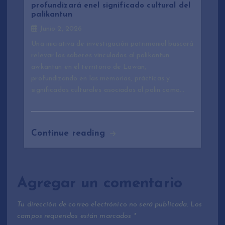
profundizará enel significado cultural del
palikantun
Junio 2, 2026
Una iniciativa de investigación patrimonial buscará
relevar los saberes vinculados al palikantun
awkantun en el territorio de Lawan,
profundizando en las memorias, prácticas y
significados culturales asociados al palin como…
Continue reading
Agregar un comentario
Tu dirección de correo electrónico no será publicada.
Los
campos requeridos están marcados
*