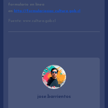
formulario en línea
en
http://formulariosiac.cultura.gob.cl
Fuente: www.cultura.gob.cl
jose.barrientos