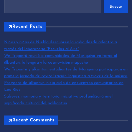
Buscar
Recent Posts
Niños y niñas de Niebla descubren la radio desde adentro a
través del laboratorio “Escuelas al Aire”
We Tripantü reunió a comunidades de Mariquina en torno al
ülkantun, la lengua y la cosmovisión mapuche
We Tripantü y ülkantun: estudiantes de Mariquina participaron en
primera jornada de revitalización lingüística a través de la música
Proyecto de ülkantun inicia ciclo de encuentros comunitarios en
Los Ríos
Saberes, memoria y territorio: iniciativa profundizará enel
significado cultural del palikantun
Recent Comments