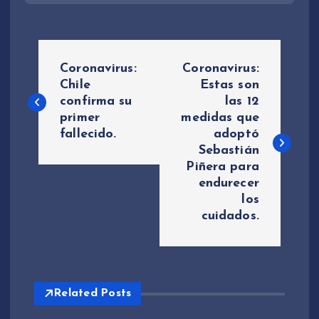
N
Coronavirus:
Coronavirus:
a
Chile
Estas son
confirma su
las 12
primer
medidas que
v
fallecido.
adoptó
Sebastián
e
Piñera para
endurecer
g
los
cuidados.
a
c
i
Related Posts