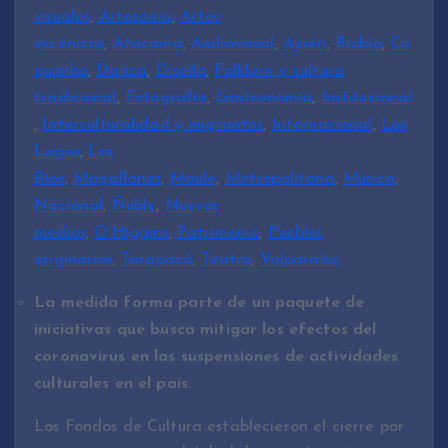
visuales
,
Artesanía
,
Artes
escénicas
,
Atacama
,
Audiovisual
,
Aysén
,
Biobío
,
Co
quimbo
,
Danza
,
Diseño
,
Folklore y cultura
tradicional
,
Fotografía
,
Gastronomía
,
Institucional
,
Interculturalidad y migrantes
,
Internacional
,
Los
Lagos
,
Los
Ríos
,
Magallanes
,
Maule
,
Metropolitana
,
Música
,
Nacional
,
Ñuble
,
Nuevos
medios
,
O’Higgins
,
Patrimonio
,
Pueblos
originarios
,
Tarapacá
,
Teatro
,
Valparaíso
La medida forma parte de un paquete de
iniciativas que busca mitigar los efectos del
coronavirus en las suspensiones de actividades
culturales en el país.
Los Fondos de Cultura establecieron el cierre por