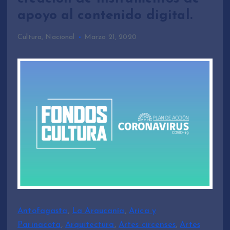
apoyo al contenido digital.
Cultura
,
Nacional
Marzo 21, 2020
Antofagasta
,
La Araucanía
,
Arica y
Parinacota
,
Arquitectura
,
Artes circenses
,
Artes