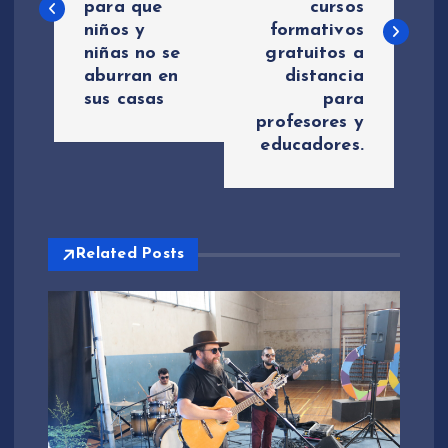
para que
cursos
niños y
formativos
e
niñas no se
gratuitos a
aburran en
distancia
g
sus casas
para
profesores y
a
educadores.
c
i
Related Posts
ó
n
d
e