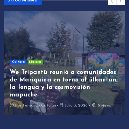
You Missed
Cultura
Música
We Tripantü reunió a comunidades
de Mariquina en torno al ülkantun,
la lengua y la cosmovisión
mapuche
Por
Fernando Catalán
Julio 3, 2026
8 views