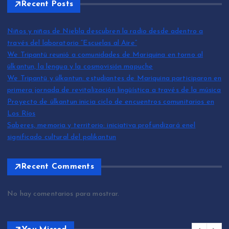
Recent Posts
Niños y niñas de Niebla descubren la radio desde adentro a
través del laboratorio “Escuelas al Aire”
We Tripantü reunió a comunidades de Mariquina en torno al
ülkantun, la lengua y la cosmovisión mapuche
We Tripantü y ülkantun: estudiantes de Mariquina participaron en
primera jornada de revitalización lingüística a través de la música
Proyecto de ülkantun inicia ciclo de encuentros comunitarios en
Los Ríos
Saberes, memoria y territorio: iniciativa profundizará enel
significado cultural del palikantun
Recent Comments
No hay comentarios para mostrar.