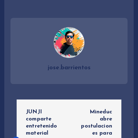
jose.barrientos
N
JUNJI
Mineduc
a
comparte
abre
entretenido
postulacion
material
es para
v