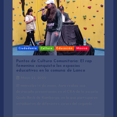
Ciudadanía
Cultura
Educación
Música
Puntos de Cultura Comunitaria: El rap
femenino conquista los espacios
educativos en la comuna de Lanco
Mayo 23, 2025
El miércoles 14 de mayo, Aura realizó una
destacada presentación en el CRA de la escuela
Guido Beck de Ramberga, en la que participaron
estudiantes de diferentes cursos del segundo…