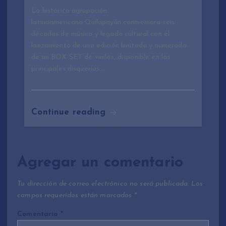
La histórica agrupación
latinoamericana Quilapayún conmemora seis
décadas de música y legado cultural con el
lanzamiento de una edición limitada y numerada
de un BOX SET de vinilos, disponible en las
principales disquerías…
Continue reading
Agregar un comentario
Tu dirección de correo electrónico no será publicada.
Los
campos requeridos están marcados
*
Comentario
*