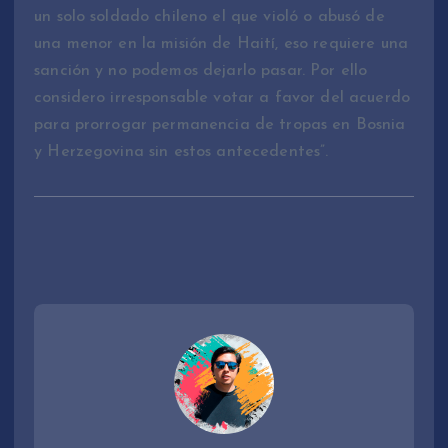
un solo soldado chileno el que violó o abusó de
una menor en la misión de Haití, eso requiere una
sanción y no podemos dejarlo pasar. Por ello
considero irresponsable votar a favor del acuerdo
para prorrogar permanencia de tropas en Bosnia
y Herzegovina sin estos antecedentes”.