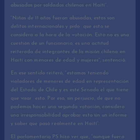
abusadas por soldados chilenos en Haití”.
“Niñas de 11 años fueron abusadas, estos son
delitos internacionales y pido que esto se
considera a la hora de la votación. Esto no es una
cuestión de un funcionario, es una actitud
reiterada de integrantes de la misión chilena en
Haití con menores de edad y mujeres”, sentenció.
En ese sentido reiteró, “estamos teniendo
violadores de menores de edad en representación
del Estado de Chile y es este Senado el que tiene
que visar esto. Por eso, sin perjuicio, de que no
podemos hacer una segunda votación, considero
una irresponsabilidad aprobar esto sin un informe
y saber que pasó realmente en Haití”.
El parlamentario PS hizo ver que, “aunque fuera