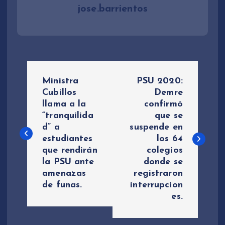
jose.barrientos
N
Ministra
PSU 2020:
a
Cubillos
Demre
llama a la
confirmó
“tranquilida
que se
v
d” a
suspende en
estudiantes
los 64
e
que rendirán
colegios
la PSU ante
donde se
g
amenazas
registraron
de funas.
interrupcion
a
es.
c