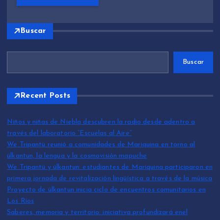
Buscar
Buscar
Recent Posts
Niños y niñas de Niebla descubren la radio desde adentro a
través del laboratorio “Escuelas al Aire”
We Tripantü reunió a comunidades de Mariquina en torno al
ülkantun, la lengua y la cosmovisión mapuche
We Tripantü y ülkantun: estudiantes de Mariquina participaron en
primera jornada de revitalización lingüística a través de la música
Proyecto de ülkantun inicia ciclo de encuentros comunitarios en
Los Ríos
Saberes, memoria y territorio: iniciativa profundizará enel