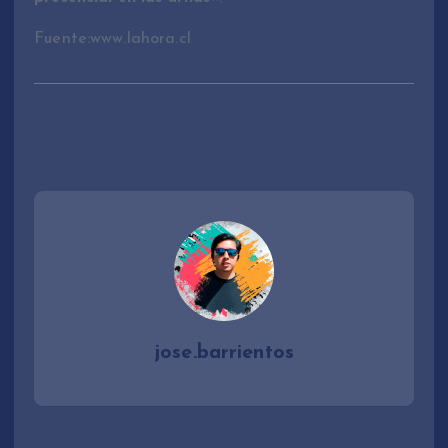
Fuente:www.lahora.cl
jose.barrientos