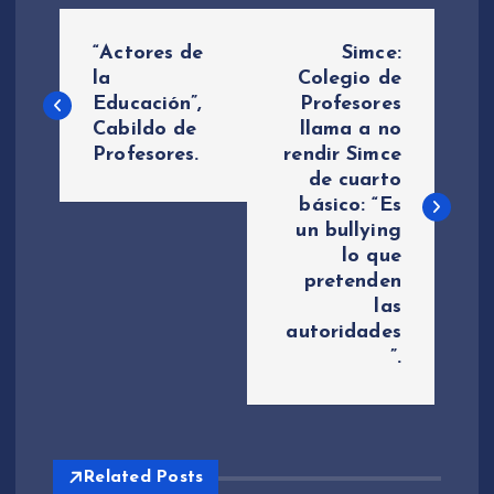
N
“Actores de
Simce:
a
la
Colegio de
Educación”,
Profesores
Cabildo de
llama a no
v
Profesores.
rendir Simce
de cuarto
e
básico: “Es
un bullying
g
lo que
pretenden
a
las
autoridades
c
”.
i
ó
Related Posts