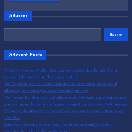
Buscar
Buscar
Recent Posts
Niños y niñas de Niebla descubren la radio desde adentro a
través del laboratorio “Escuelas al Aire”
We Tripantü reunió a comunidades de Mariquina en torno al
ülkantun, la lengua y la cosmovisión mapuche
We Tripantü y ülkantun: estudiantes de Mariquina participaron en
primera jornada de revitalización lingüística a través de la música
Proyecto de ülkantun inicia ciclo de encuentros comunitarios en
Los Ríos
Saberes, memoria y territorio: iniciativa profundizará enel
significado cultural del palikantun