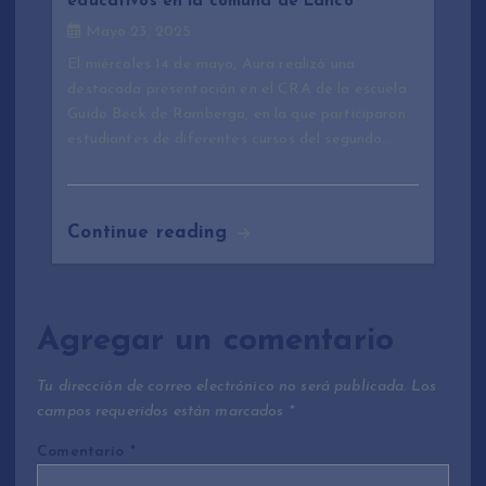
educativos en la comuna de Lanco
Mayo 23, 2025
El miércoles 14 de mayo, Aura realizó una
destacada presentación en el CRA de la escuela
Guido Beck de Ramberga, en la que participaron
estudiantes de diferentes cursos del segundo…
Continue reading
Agregar un comentario
Tu dirección de correo electrónico no será publicada.
Los
campos requeridos están marcados
*
Comentario
*