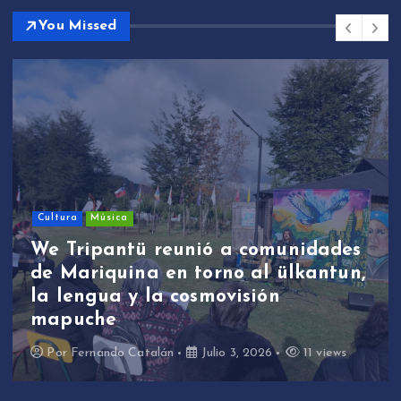
You Missed
Cultura
Música
We Tripantü reunió a comunidades
de Mariquina en torno al ülkantun,
la lengua y la cosmovisión
mapuche
Por
Fernando Catalán
Julio 3, 2026
11 views