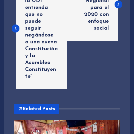
la UDI
Regional
v
entienda
para el
que no
2020 con
e
puede
enfoque
seguir
social
g
negándose
a una nueva
a
Constitución
y la
c
Asamblea
Constituyen
i
te”
ó
n
Related Posts
d