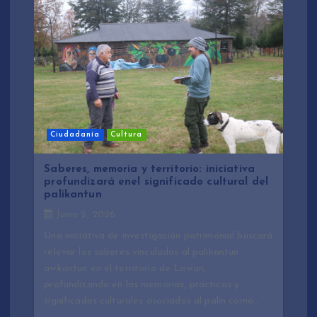
Ciudadanía
Cultura
Saberes, memoria y territorio: iniciativa
profundizará enel significado cultural del
palikantun
Junio 2, 2026
Una iniciativa de investigación patrimonial buscará
relevar los saberes vinculados al palikantun
awkantun en el territorio de Lawan,
profundizando en las memorias, prácticas y
significados culturales asociados al palin como…