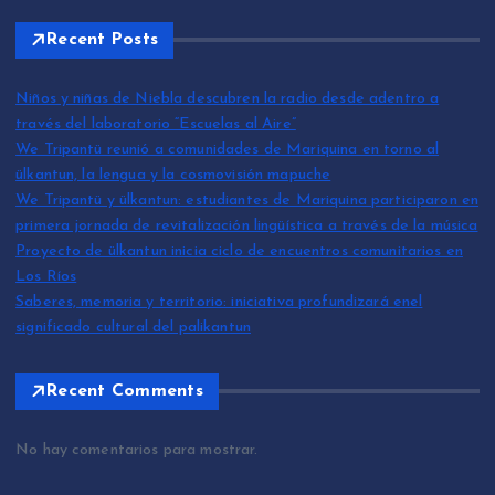
Recent Posts
Niños y niñas de Niebla descubren la radio desde adentro a
través del laboratorio “Escuelas al Aire”
We Tripantü reunió a comunidades de Mariquina en torno al
ülkantun, la lengua y la cosmovisión mapuche
We Tripantü y ülkantun: estudiantes de Mariquina participaron en
primera jornada de revitalización lingüística a través de la música
Proyecto de ülkantun inicia ciclo de encuentros comunitarios en
Los Ríos
Saberes, memoria y territorio: iniciativa profundizará enel
significado cultural del palikantun
Recent Comments
No hay comentarios para mostrar.