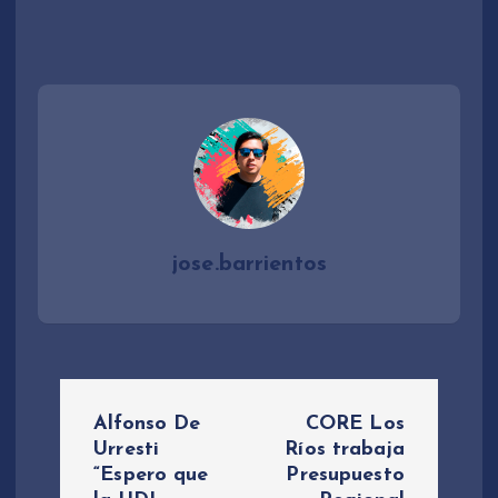
jose.barrientos
N
Alfonso De
CORE Los
a
Urresti
Ríos trabaja
“Espero que
Presupuesto