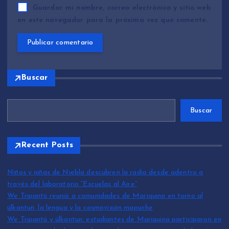
Guardar mi nombre, correo electrónico y sitio web
en este navegador para la próxima vez que comente.
Buscar
Buscar
Recent Posts
Niños y niñas de Niebla descubren la radio desde adentro a
través del laboratorio “Escuelas al Aire”
We Tripantü reunió a comunidades de Mariquina en torno al
ülkantun, la lengua y la cosmovisión mapuche
We Tripantü y ülkantun: estudiantes de Mariquina participaron en