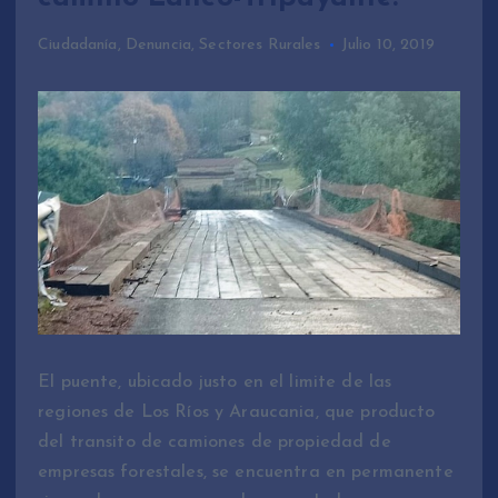
Ciudadanía
,
Denuncia
,
Sectores Rurales
Julio 10, 2019
El puente, ubicado justo en el limite de las
regiones de Los Ríos y Araucania, que producto
del transito de camiones de propiedad de
empresas forestales, se encuentra en permanente