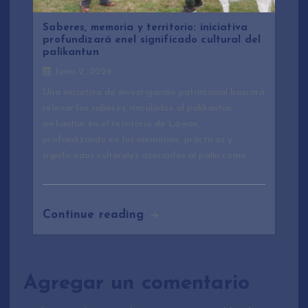
Saberes, memoria y territorio: iniciativa
profundizará enel significado cultural del
palikantun
Junio 2, 2026
Una iniciativa de investigación patrimonial buscará
relevar los saberes vinculados al palikantun
awkantun en el territorio de Lawan,
profundizando en las memorias, prácticas y
significados culturales asociados al palin como…
Continue reading
Agregar un comentario