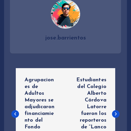
jose.barrientos
N
Agrupacion
Estudiantes
a
es de
del Colegio
Adultos
Alberto
Mayores se
Córdova
v
adjudicaron
Latorre
financiamie
fueron los
e
nto del
reporteros
Fondo
de “Lanco