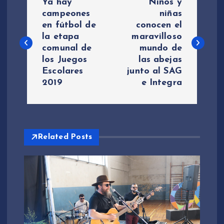
Ya hay
Niños y
a
campeones
niñas
en fútbol de
conocen el
la etapa
maravilloso
v
comunal de
mundo de
los Juegos
las abejas
e
Escolares
junto al SAG
2019
e Integra
g
a
c
Related Posts
i
ó
n