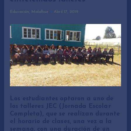
Educación
,
Malalhue
Abril 17, 2019
Los estudiantes optaron a uno de
los talleres JEC (Jornada Escolar
Completa), que se realizan durante
el horario de clases, una vez a la
semana, con una duración de un