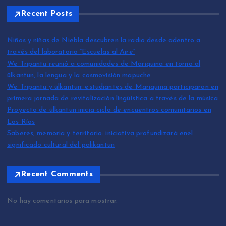
Recent Posts
Niños y niñas de Niebla descubren la radio desde adentro a
través del laboratorio “Escuelas al Aire”
We Tripantü reunió a comunidades de Mariquina en torno al
ülkantun, la lengua y la cosmovisión mapuche
We Tripantü y ülkantun: estudiantes de Mariquina participaron en
primera jornada de revitalización lingüística a través de la música
Proyecto de ülkantun inicia ciclo de encuentros comunitarios en
Los Ríos
Saberes, memoria y territorio: iniciativa profundizará enel
significado cultural del palikantun
Recent Comments
No hay comentarios para mostrar.