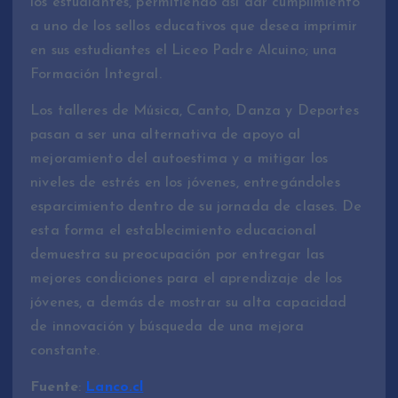
los estudiantes, permitiendo así dar cumplimiento
a uno de los sellos educativos que desea imprimir
en sus estudiantes el Liceo Padre Alcuino; una
Formación Integral.
Los talleres de Música, Canto, Danza y Deportes
pasan a ser una alternativa de apoyo al
mejoramiento del autoestima y a mitigar los
niveles de estrés en los jóvenes, entregándoles
esparcimiento dentro de su jornada de clases. De
esta forma el establecimiento educacional
demuestra su preocupación por entregar las
mejores condiciones para el aprendizaje de los
jóvenes, a demás de mostrar su alta capacidad
de innovación y búsqueda de una mejora
constante.
Fuente
:
Lanco.cl