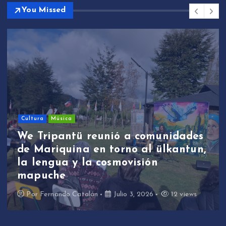
You Missed
Cultura
Música
We Tripantü reunió a comunidades
de Mariquina en torno al ülkantun,
la lengua y la cosmovisión
mapuche
Por
Fernando Catalán
Julio 3, 2026
12 views