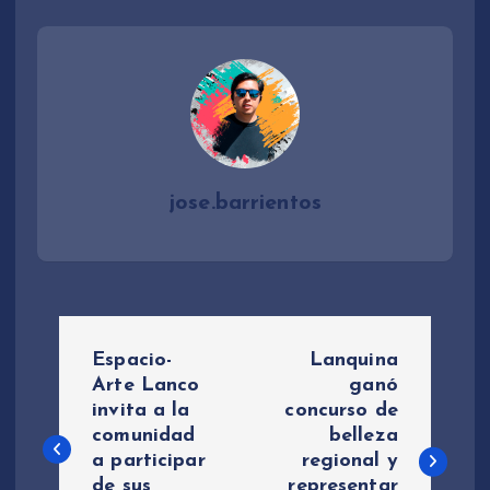
jose.barrientos
N
Espacio-
Lanquina
a
Arte Lanco
ganó
invita a la
concurso de
comunidad
belleza
v
a participar
regional y
de sus
representar