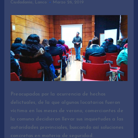
Ciudadanía
,
Lanco
Marzo 26, 2019
Preocupados por la ocurrencia de hechos
delictuales, de la que algunos locatarios fueron
víctima en los meses de verano, comerciantes de
la comuna decidieron llevar sus inquietudes a las
autoridades provinciales, buscando así soluciones
concretas en materia de seguridad.