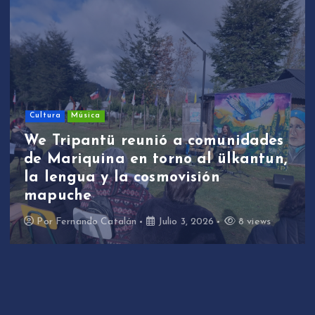
Cultura
Música
We Tripantü reunió a comunidades
de Mariquina en torno al ülkantun,
la lengua y la cosmovisión
mapuche
Por
Fernando Catalán
Julio 3, 2026
8 views