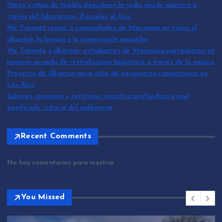
Niños y niñas de Niebla descubren la radio desde adentro a
través del laboratorio “Escuelas al Aire”
We Tripantü reunió a comunidades de Mariquina en torno al
ülkantun, la lengua y la cosmovisión mapuche
We Tripantü y ülkantun: estudiantes de Mariquina participaron en
primera jornada de revitalización lingüística a través de la música
Proyecto de ülkantun inicia ciclo de encuentros comunitarios en
Los Ríos
Saberes, memoria y territorio: iniciativa profundizará enel
significado cultural del palikantun
Recent Comments
No hay comentarios para mostrar.
You Missed