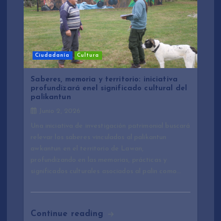
Ciudadanía
Cultura
Saberes, memoria y territorio: iniciativa
profundizará enel significado cultural del
palikantun
Junio 2, 2026
Una iniciativa de investigación patrimonial buscará
relevar los saberes vinculados al palikantun
awkantun en el territorio de Lawan,
profundizando en las memorias, prácticas y
significados culturales asociados al palin como…
Continue reading