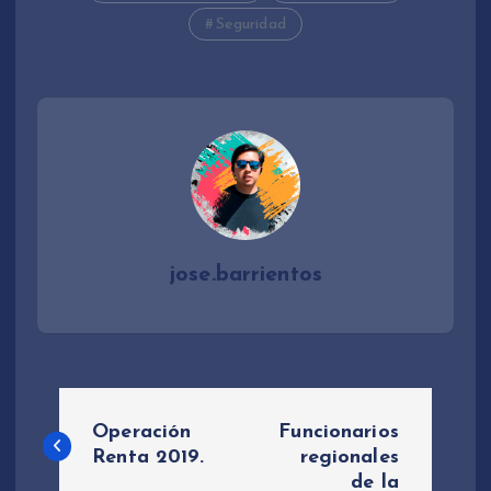
Seguridad
jose.barrientos
N
Operación
Funcionarios
a
Renta 2019.
regionales
de la