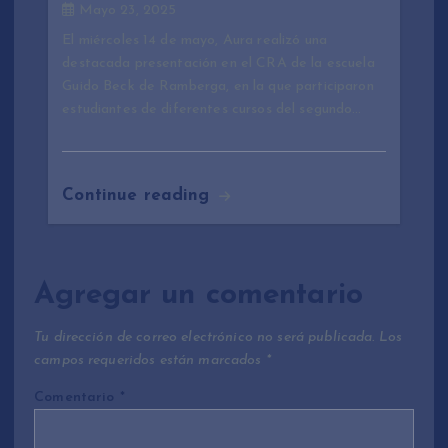
Mayo 23, 2025
El miércoles 14 de mayo, Aura realizó una
destacada presentación en el CRA de la escuela
Guido Beck de Ramberga, en la que participaron
estudiantes de diferentes cursos del segundo…
Continue reading
Agregar un comentario
Tu dirección de correo electrónico no será publicada.
Los
campos requeridos están marcados
*
Comentario
*