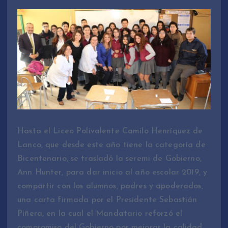
Hasta el Liceo Polivalente Camilo Henríquez de
Lanco, que desde este año tiene la categoría de
Bicentenario, se trasladó la seremi de Gobierno,
Ann Hunter, para dar inicio al año escolar 2019, y
compartir con los alumnos, padres y apoderados,
una carta firmada por el Presidente Sebastián
Piñera, en la cual el Mandatario reforzó el
compromiso del Gobierno por mejorar la calidad