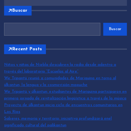
Buscar
Buscar
Recent Posts
Niños y niñas de Niebla descubren la radio desde adentro a
través del laboratorio “Escuelas al Aire”
We Tripantü reunió a comunidades de Mariquina en torno al
ülkantun, la lengua y la cosmovisión mapuche
We Tripantü y ülkantun: estudiantes de Mariquina participaron en
primera jornada de revitalización lingüística a través de la música
Proyecto de ülkantun inicia ciclo de encuentros comunitarios en
Los Ríos
Saberes, memoria y territorio: iniciativa profundizará enel
significado cultural del palikantun