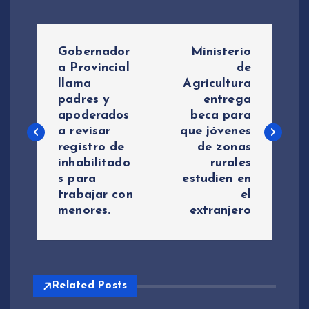
N
Gobernador
Ministerio
a
a Provincial
de
llama
Agricultura
padres y
entrega
v
apoderados
beca para
a revisar
que jóvenes
e
registro de
de zonas
inhabilitado
rurales
g
s para
estudien en
trabajar con
el
a
menores.
extranjero
c
i
Related Posts