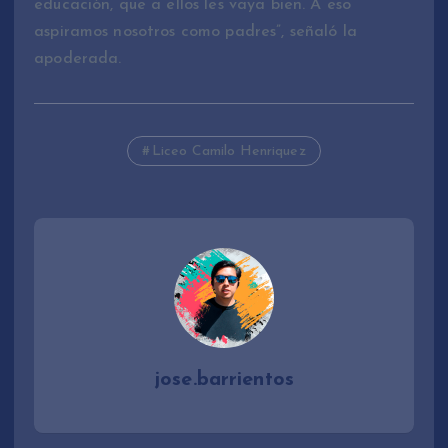
educación, que a ellos les vaya bien. A eso
aspiramos nosotros como padres”, señaló la
apoderada.
Liceo Camilo Henriquez
jose.barrientos