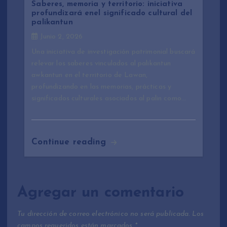
Saberes, memoria y territorio: iniciativa
profundizará enel significado cultural del
palikantun
Junio 2, 2026
Una iniciativa de investigación patrimonial buscará
relevar los saberes vinculados al palikantun
awkantun en el territorio de Lawan,
profundizando en las memorias, prácticas y
significados culturales asociados al palin como…
Continue reading
Agregar un comentario
Tu dirección de correo electrónico no será publicada.
Los
campos requeridos están marcados
*