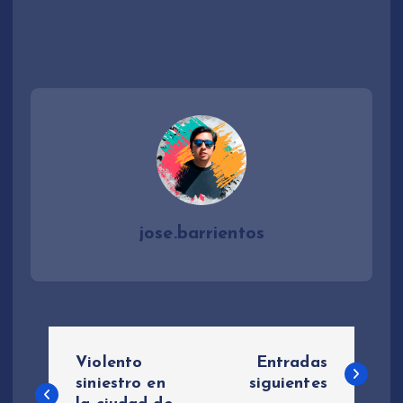
jose.barrientos
N
Violento
Entradas
a
siniestro en
siguientes