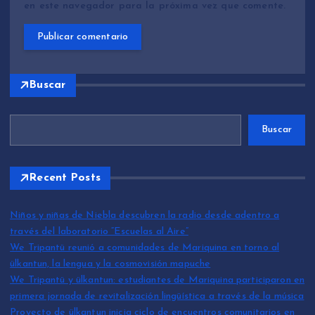
en este navegador para la próxima vez que comente.
Buscar
Buscar
Recent Posts
Niños y niñas de Niebla descubren la radio desde adentro a
través del laboratorio “Escuelas al Aire”
We Tripantü reunió a comunidades de Mariquina en torno al
ülkantun, la lengua y la cosmovisión mapuche
We Tripantü y ülkantun: estudiantes de Mariquina participaron en
primera jornada de revitalización lingüística a través de la música
Proyecto de ülkantun inicia ciclo de encuentros comunitarios en