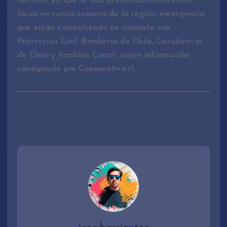
decretó, ya que se han presentado diferentes
focos en varias comuna de la región, emergencia
que están combatiendo en conjunto con
Protección Civil, Bomberos de Chile, Carabineros
de Chile y también Conaf, según información
consignada por Cooperativa.cl.