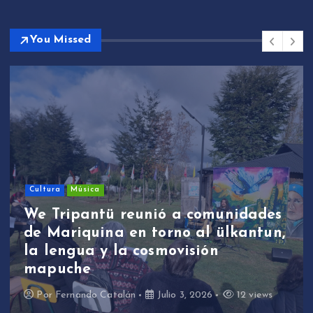
You Missed
Cultura
Música
We Tripantü reunió a comunidades
de Mariquina en torno al ülkantun,
la lengua y la cosmovisión
mapuche
Por
Fernando Catalán
Julio 3, 2026
12 views