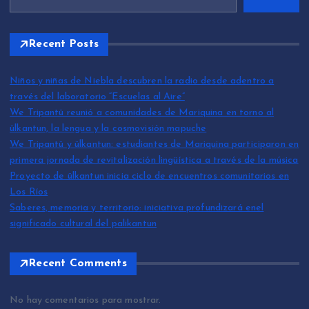
Recent Posts
Niños y niñas de Niebla descubren la radio desde adentro a
través del laboratorio “Escuelas al Aire”
We Tripantü reunió a comunidades de Mariquina en torno al
ülkantun, la lengua y la cosmovisión mapuche
We Tripantü y ülkantun: estudiantes de Mariquina participaron en
primera jornada de revitalización lingüística a través de la música
Proyecto de ülkantun inicia ciclo de encuentros comunitarios en
Los Ríos
Saberes, memoria y territorio: iniciativa profundizará enel
significado cultural del palikantun
Recent Comments
No hay comentarios para mostrar.