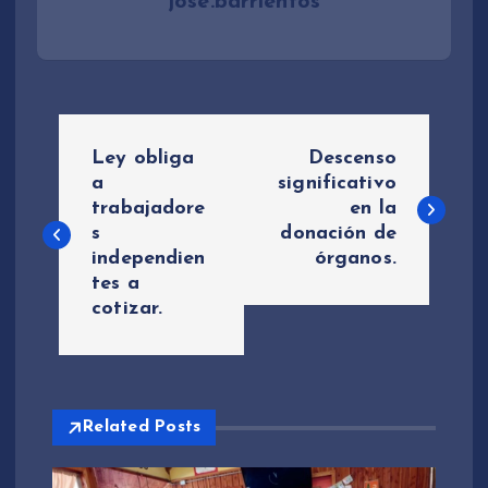
jose.barrientos
N
Ley obliga
Descenso
a
a
significativo
trabajadore
en la
s
donación de
v
independien
órganos.
tes a
e
cotizar.
g
a
Related Posts
c