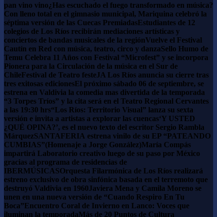
pan vino vino
¿Has escuchado el fuego transformado en música?
Con lleno total en el gimnasio municipal, Mariquina celebró la
séptima versión de las Cuecas Premiadas
Estudiantes de 12
colegios de Los Ríos recibirán mediaciones artísticas y
conciertos de bandas musicales de la región
Vuelve el Festival
Cautín en Red con música, teatro, circo y danza
Sello Humo de
Temu Celebra 11 Años con Festival “Microfest” y se incorpora
Pionera para la Circulación de la música en el Sur de
Chile
Festival de Teatro festeJA Los Ríos anuncia su cierre tras
tres exitosas ediciones
El próximo sábado 06 de septiembre, se
estrena en Valdivia la comedia mas divertida de la temporada
“3 Torpes Tríos” y la cita será en el Teatro Regional Cervantes
a las 19:30 hrs
“Los Ríos: Territorio Visual” lanza su sexta
versión e invita a artistas a explorar las cuencas
‘Y USTED
¿QUÉ OPINA?’, es el nuevo texto del escritor Sergio Rambla
Márquez
SANTAFERIA estrena vinilo de su EP “PATEANDO
CUMBIAS”(Homenaje a Jorge González)
María Compás
impartirá Laboratorio creativo luego de su paso por México
gracias al programa de residencias de
IBERMÚSICAS
Orquesta Filarmónica de Los Ríos realizará
estreno exclusivo de obra sinfónica basada en el terremoto que
destruyó Valdivia en 1960
Javiera Mena y Camila Moreno se
unen en una nueva versión de “Cuando Respiro En Tu
Boca”
Encuentro Coral de Invierno en Lanco: Voces que
iluminan la temporada
Más de 20 Puntos de Cultura