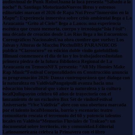
audiovisual de Punk Robot
Juana la loca presenta “Sábado a la
noche” ft. Santiago Motorizado
Nuevos libros y estrenos
editoriales marcan el 2026 de Rapa Nui Press
“Inmersión en la
Mapu”: Experiencia inmersiva sobre crisis ambiental llega a La
Araucanía
“Grito al Cielo” llega a Lanco: una experiencia
escénica que cruza memoria, cuerpo y tecnología
“Isla Fósil”:
una década de creación desde Los Ríos llega a los Encuentros
Coreográficos Nacionales
Una obra cumbre que vuelve: Los
Jaivas y Alturas de Macchu Picchu
BBS PARANOICOS
publica “Claroscuro” en edición doble vinilo gatefold
Inti-
Illimani conmemora el día de las y los trabajadores
Instalan
primera piedra de la futura Biblioteca Regional de La
Araucanía en Temuco
NFX presenta: “All My Homies Make
Rap Music”
Festival Corporalidades en Construcción anuncia
su programación 2026: Danza contemporánea que dialoga con
la naturaleza en Valdivia
Panguipulli avanza hacia una
educación biocultural que valore la naturaleza y la cultura
local
Quilapayún celebra 60 años de trayectoria con el
lanzamiento de un exclusivo Box Set de vinilos
Festival
Aniversario “Vive Valdivia” abre con una obertura marcada
por el talento local
Memoria, barrio y escenario: teatro
comunitario rescata el terremoto del 60 y potencia talentos
locales en Valdivia
“Memorias Fluviales de Tralcao”: un
documental sobre territorio, río y comunidad.
Editorial
Latinoamericana celebra la Primavera con el libro