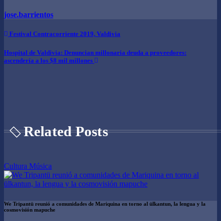
jose.barrientos
Navegación
Festival Contracorriente 2019, Valdivia
de
Hospital de Valdivia: Denuncian millonaria deuda a proveedores:
entradas
ascendería a los $8 mil millones
Related Posts
Cultura
Música
We Tripantü reunió a comunidades de Mariquina en torno al ülkantun, la lengua y la
cosmovisión mapuche