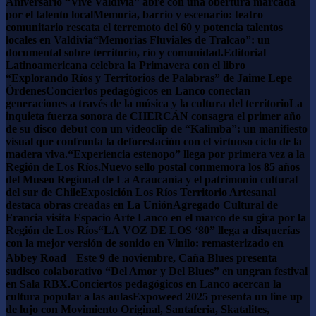
Aniversario “Vive Valdivia” abre con una obertura marcada
por el talento local
Memoria, barrio y escenario: teatro
comunitario rescata el terremoto del 60 y potencia talentos
locales en Valdivia
“Memorias Fluviales de Tralcao”: un
documental sobre territorio, río y comunidad.
Editorial
Latinoamericana celebra la Primavera con el libro
“Explorando Ríos y Territorios de Palabras” de Jaime Lepe
Órdenes
Conciertos pedagógicos en Lanco conectan
generaciones a través de la música y la cultura del territorio
La
inquieta fuerza sonora de CHERCÁN consagra el primer año
de su disco debut con un videoclip de “Kalimba”: un manifiesto
visual que confronta la deforestación con el virtuoso ciclo de la
madera viva.
“Experiencia estenopo” llega por primera vez a la
Región de Los Ríos.
Nuevo sello postal conmemora los 85 años
del Museo Regional de La Araucanía y el patrimonio cultural
del sur de Chile
Exposición Los Ríos Territorio Artesanal
destaca obras creadas en La Unión
Agregado Cultural de
Francia visita Espacio Arte Lanco en el marco de su gira por la
Región de Los Ríos
“LA VOZ DE LOS ‘80” llega a disquerías
con la mejor versión de sonido en Vinilo: remasterizado en
Abbey Road
Este 9 de noviembre, Caña Blues presenta
sudisco colaborativo “Del Amor y Del Blues” en ungran festival
en Sala RBX.
Conciertos pedagógicos en Lanco acercan la
cultura popular a las aulas
Expoweed 2025 presenta un line up
de lujo con Movimiento Original, Santaferia, Skatalites,