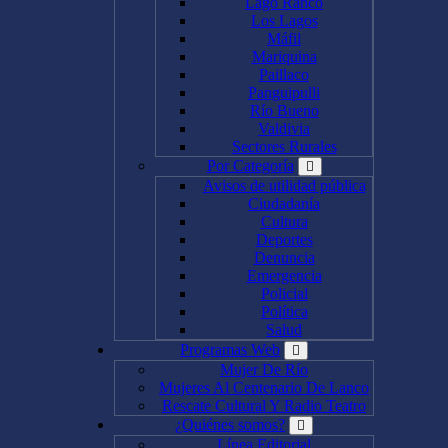
Lago Ranco
Los Lagos
Máfil
Mariquina
Paillaco
Panguipulli
Río Bueno
Valdivia
Sectores Rurales
Por Categoría
Avisos de utilidad pública
Ciudadanía
Cultura
Deportes
Denuncia
Emergencia
Policial
Política
Salud
Programas Web
Mujer De Río
Mujeres Al Centenario De Lanco
Rescate Cultural Y Radio Teatro
¿Quiénes somos?
Línea Editorial