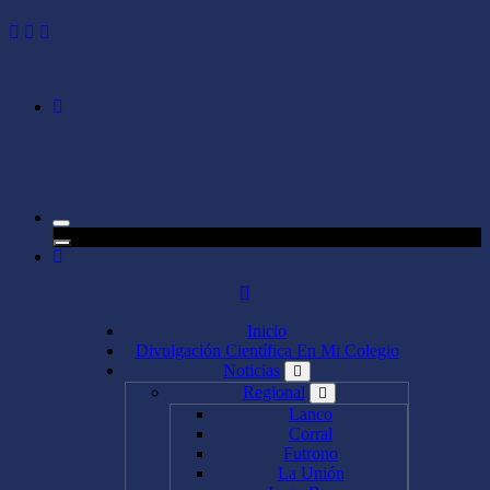
Inicio
Divulgación Científica En Mi Colegio
Noticias
Regional
Lanco
Corral
Futrono
La Unión