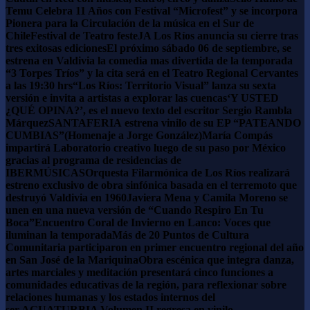
Temu Celebra 11 Años con Festival “Microfest” y se incorpora
Pionera para la Circulación de la música en el Sur de
Chile
Festival de Teatro festeJA Los Ríos anuncia su cierre tras
tres exitosas ediciones
El próximo sábado 06 de septiembre, se
estrena en Valdivia la comedia mas divertida de la temporada
“3 Torpes Tríos” y la cita será en el Teatro Regional Cervantes
a las 19:30 hrs
“Los Ríos: Territorio Visual” lanza su sexta
versión e invita a artistas a explorar las cuencas
‘Y USTED
¿QUÉ OPINA?’, es el nuevo texto del escritor Sergio Rambla
Márquez
SANTAFERIA estrena vinilo de su EP “PATEANDO
CUMBIAS”(Homenaje a Jorge González)
María Compás
impartirá Laboratorio creativo luego de su paso por México
gracias al programa de residencias de
IBERMÚSICAS
Orquesta Filarmónica de Los Ríos realizará
estreno exclusivo de obra sinfónica basada en el terremoto que
destruyó Valdivia en 1960
Javiera Mena y Camila Moreno se
unen en una nueva versión de “Cuando Respiro En Tu
Boca”
Encuentro Coral de Invierno en Lanco: Voces que
iluminan la temporada
Más de 20 Puntos de Cultura
Comunitaria participaron en primer encuentro regional del año
en San José de la Mariquina
Obra escénica que integra danza,
artes marciales y meditación presentará cinco funciones a
comunidades educativas de la región, para reflexionar sobre
relaciones humanas y los estados internos del
ser.
AGUATURBIA Volumen II regresa en vinilo