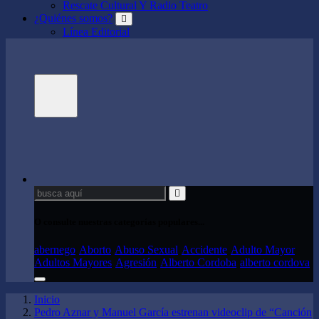
Rescate Cultural Y Radio Teatro
¿Quiénes somos?
Línea Editorial
Buscar:
O consulte nuestras categorías populares...
abernego
Aborto
Abuso Sexual
Accidente
Adulto Mayor
Adultos Mayores
Agresión
Alberto Cordoba
alberto cordova
Inicio
Pedro Aznar y Manuel García estrenan videoclip de “Canción