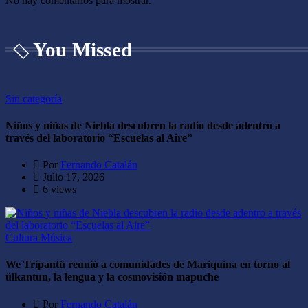
No hay comentarios para mostrar.
You Missed
Sin categoría
Niños y niñas de Niebla descubren la radio desde adentro a
través del laboratorio “Escuelas al Aire”
Por
Fernando Catalán
Julio 17, 2026
6 views
Cultura
Música
We Tripantü reunió a comunidades de Mariquina en torno al
ülkantun, la lengua y la cosmovisión mapuche
Por
Fernando Catalán