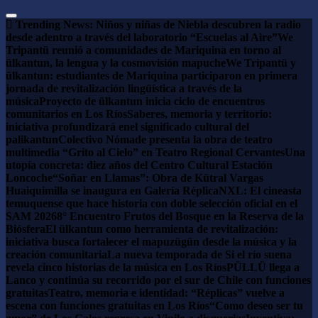
Saltar
al
Trending News:
Niños y niñas de Niebla descubren la radio
contenido
desde adentro a través del laboratorio “Escuelas al Aire”
We
Tripantü reunió a comunidades de Mariquina en torno al
ülkantun, la lengua y la cosmovisión mapuche
We Tripantü y
ülkantun: estudiantes de Mariquina participaron en primera
jornada de revitalización lingüística a través de la
música
Proyecto de ülkantun inicia ciclo de encuentros
comunitarios en Los Ríos
Saberes, memoria y territorio:
iniciativa profundizará enel significado cultural del
palikantun
Colectivo Nómade presenta la obra de teatro
multimedia “Grito al Cielo” en Teatro Regional Cervantes
Una
utopía concreta: diez años del Centro Cultural Estación
Loncoche
“Soñar en Llamas”: Obra de Kütral Vargas
Huaiquimilla se inaugura en Galería Réplica
NXL: El cineasta
temuquense que hace historia con doble selección oficial en el
SAM 2026
8° Encuentro Frutos del Bosque en la Reserva de la
Biósfera
El ülkantun como herramienta de revitalización:
iniciativa busca fortalecer el mapuzügün desde la música y la
creación comunitaria
La nueva temporada de Si el río suena
revela cinco historias de la música en Los Ríos
PÜLLÜ llega a
Lanco y continúa su recorrido por el sur de Chile con funciones
gratuitas
Teatro, memoria e identidad: “Réplicas” vuelve a
escena con funciones gratuitas en Los Ríos
“Como deseo ser tu