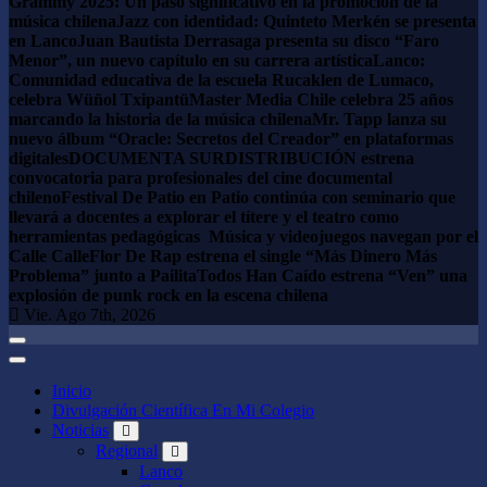
Grammy 2025: Un paso significativo en la promoción de la
música chilena
Jazz con identidad: Quinteto Merkén se presenta
en Lanco
Juan Bautista Derrasaga presenta su disco “Faro
Menor”, ​​un nuevo capítulo en su carrera artística
Lanco:
Comunidad educativa de la escuela Rucaklen de Lumaco,
celebra Wüñol Txipantü
Master Media Chile celebra 25 años
marcando la historia de la música chilena
Mr. Tapp lanza su
nuevo álbum “Oracle: Secretos del Creador” en plataformas
digitales
DOCUMENTA SURDISTRIBUCIÓN estrena
convocatoria para profesionales del cine documental
chileno
Festival De Patio en Patio continúa con seminario que
llevará a docentes a explorar el títere y el teatro como
herramientas pedagógicas
Música y videojuegos navegan por el
Calle Calle
Flor De Rap estrena el single “Más Dinero Más
Problema” junto a Pailita
Todos Han Caído estrena “Ven” una
explosión de punk rock en la escena chilena
Vie. Ago 7th, 2026
Inicio
Divulgación Científica En Mi Colegio
Noticias
Regional
Lanco