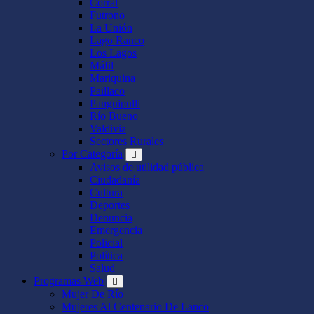
Corral
Futrono
La Unión
Lago Ranco
Los Lagos
Máfil
Mariquina
Paillaco
Panguipulli
Río Bueno
Valdivia
Sectores Rurales
Por Categoría
Avisos de utilidad pública
Ciudadanía
Cultura
Deportes
Denuncia
Emergencia
Policial
Política
Salud
Programas Web
Mujer De Río
Mujeres Al Centenario De Lanco