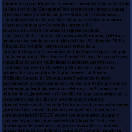
Comunitaria participaron en primer encuentro regional del año
en San José de la Mariquina
Obra escénica que integra danza,
artes marciales y meditación presentará cinco funciones a
comunidades educativas de la región, para reflexionar sobre
relaciones humanas y los estados internos del
ser.
AGUATURBIA Volumen II regresa en vinilo
remasterizado tras más de cinco décadas
Mariquina celebra su
memoria viva con la presentación del libro “Lafkenche Ñi Pu
Nütxam Ka Weupin” sobre relatos orales de la
localidad.
Orquesta Filarmónica de Los Ríos de regreso en julio
con la temporada “Heroísmo y Poesía”
“Detrás de escena”: tres
compañías de teatro valdivianas comparten sus procesos
creativos
Expoweed 2025 celebra 10 ediciones: regresa la
primera feria cannábica de Latinoamérica al Parque
O’Higgins
Consejo de Monumentos Nacionales detiene
parcialmente proyecto salmonero en río San Pedro por daño a
patrimonio paleontológico
Saiko celebrará sus 25 años con el
público de regiones
Leer en la cordillera: una comunidad que se
reencuentra con los libros y la lectura en Neltume y
alrededores
Festival Lluvia de Teatro presenta nuevas funciones
gratuitas
Abre convocatoria para competencia nacional de
cortometrajes
MINIFEST vuelve con más música, alegría y
conciencia para las infancias
Festival Lluvia de Teatro cierra
una semana de funciones con gran convocatoria y anuncia
nuevas fechas con actividades gratuitas
La cumbia ranchera