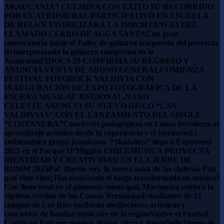
ARAUCANÍA” CULMINA CON ÉXITO SU RECORRIDO
POR CUATRO
​MURAL PARTICIPATIVO EN ESCUELA
DE RELUN VISIBILIZARÁ LA IMPORTANCIA DEL
LLAMADO CERRO DE AGUA SANTA
Con gran
convocatoria inició el Taller de guitarra traspuesta del proyecto
Reinterpretando la guitarra campesina en la
Araucanía
FIDOCS 29 CONFIRMA SU REGRESO Y
ANUNCIA VENTA DE ABONO GENERAL
COMIENZA
FESTIVAL FOTOROCK VALDIVIA CON
INAUGURACIÓN DE EXPO FOTOGRÁFICA DE LA
ESCENA MUSICAL REGIONAL.
NANO
CELESTE ANUNCIA SU NUEVO DISCO “LAS
VALDIVIAS” CON EL LANZAMIENTO DEL SINGLE
“COSTANERA”
Conciertos pedagógicos en Lanco fortalecen el
aprendizaje artístico desde la experiencia y el territorio
El
emblemático grupo jamaicano “Skatalites” llega a Expoweed
2025 en el Parque O”Higgins
CHILEMÚSICA PROYECTA
IDENTIDAD Y CREATIVIDAD EN EL CIERRE DE
BOMM 2025
Pal´ Barrio voy, la nueva salsa de las chilenas Pan
pan vino vino
¿Has escuchado el fuego transformado en música?
Con lleno total en el gimnasio municipal, Mariquina celebró la
séptima versión de las Cuecas Premiadas
Estudiantes de 12
colegios de Los Ríos recibirán mediaciones artísticas y
conciertos de bandas musicales de la región
Vuelve el Festival
Cautín en Red con música, teatro, circo y danza
Sello Humo de