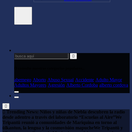
Buscar:
O consulte nuestras categorías populares...
abernego
Aborto
Abuso Sexual
Accidente
Adulto Mayor
Adultos Mayores
Agresión
Alberto Cordoba
alberto cordova
Trending News:
Niños y niñas de Niebla descubren la radio
desde adentro a través del laboratorio “Escuelas al Aire”
We
Tripantü reunió a comunidades de Mariquina en torno al
ülkantun, la lengua y la cosmovisión mapuche
We Tripantü y