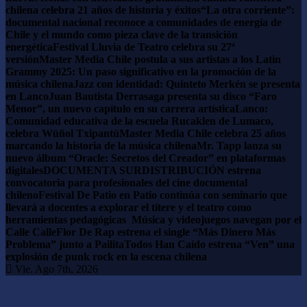
chilena celebra 21 años de historia y éxitos
“La otra corriente”:
documental nacional reconoce a comunidades de energía de
Chile y el mundo como pieza clave de la transición
energética
Festival Lluvia de Teatro celebra su 27ª
versión
Master Media Chile postula a sus artistas a los Latin
Grammy 2025: Un paso significativo en la promoción de la
música chilena
Jazz con identidad: Quinteto Merkén se presenta
en Lanco
Juan Bautista Derrasaga presenta su disco “Faro
Menor”, ​​un nuevo capítulo en su carrera artística
Lanco:
Comunidad educativa de la escuela Rucaklen de Lumaco,
celebra Wüñol Txipantü
Master Media Chile celebra 25 años
marcando la historia de la música chilena
Mr. Tapp lanza su
nuevo álbum “Oracle: Secretos del Creador” en plataformas
digitales
DOCUMENTA SURDISTRIBUCIÓN estrena
convocatoria para profesionales del cine documental
chileno
Festival De Patio en Patio continúa con seminario que
llevará a docentes a explorar el títere y el teatro como
herramientas pedagógicas
Música y videojuegos navegan por el
Calle Calle
Flor De Rap estrena el single “Más Dinero Más
Problema” junto a Pailita
Todos Han Caído estrena “Ven” una
explosión de punk rock en la escena chilena
Vie. Ago 7th, 2026