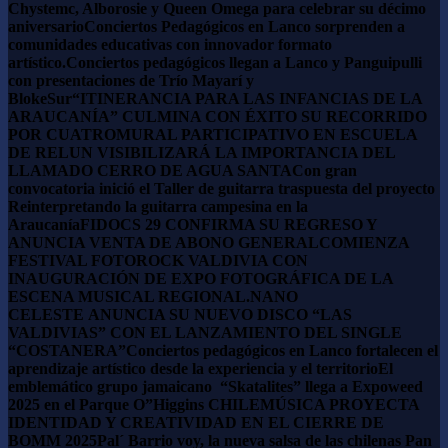
Chystemc, Alborosie y Queen Omega para celebrar su décimo
aniversario
Conciertos Pedagógicos en Lanco sorprenden a
comunidades educativas con innovador formato
artístico.
Conciertos pedagógicos llegan a Lanco y Panguipulli
con presentaciones de Trío Mayarí y
BlokeSur
“ITINERANCIA PARA LAS INFANCIAS DE LA
ARAUCANÍA” CULMINA CON ÉXITO SU RECORRIDO
POR CUATRO
​MURAL PARTICIPATIVO EN ESCUELA
DE RELUN VISIBILIZARÁ LA IMPORTANCIA DEL
LLAMADO CERRO DE AGUA SANTA
Con gran
convocatoria inició el Taller de guitarra traspuesta del proyecto
Reinterpretando la guitarra campesina en la
Araucanía
FIDOCS 29 CONFIRMA SU REGRESO Y
ANUNCIA VENTA DE ABONO GENERAL
COMIENZA
FESTIVAL FOTOROCK VALDIVIA CON
INAUGURACIÓN DE EXPO FOTOGRÁFICA DE LA
ESCENA MUSICAL REGIONAL.
NANO
CELESTE ANUNCIA SU NUEVO DISCO “LAS
VALDIVIAS” CON EL LANZAMIENTO DEL SINGLE
“COSTANERA”
Conciertos pedagógicos en Lanco fortalecen el
aprendizaje artístico desde la experiencia y el territorio
El
emblemático grupo jamaicano “Skatalites” llega a Expoweed
2025 en el Parque O”Higgins
CHILEMÚSICA PROYECTA
IDENTIDAD Y CREATIVIDAD EN EL CIERRE DE
BOMM 2025
Pal´ Barrio voy, la nueva salsa de las chilenas Pan