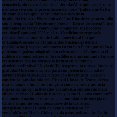
remasterizado tras más de cinco décadas
Mariquina celebra su
memoria viva con la presentación del libro “Lafkenche Ñi Pu
Nütxam Ka Weupin” sobre relatos orales de la
localidad.
Orquesta Filarmónica de Los Ríos de regreso en julio
con la temporada “Heroísmo y Poesía”
“Detrás de escena”: tres
compañías de teatro valdivianas comparten sus procesos
creativos
Expoweed 2025 celebra 10 ediciones: regresa la
primera feria cannábica de Latinoamérica al Parque
O’Higgins
Consejo de Monumentos Nacionales detiene
parcialmente proyecto salmonero en río San Pedro por daño a
patrimonio paleontológico
Saiko celebrará sus 25 años con el
público de regiones
Leer en la cordillera: una comunidad que se
reencuentra con los libros y la lectura en Neltume y
alrededores
Festival Lluvia de Teatro presenta nuevas funciones
gratuitas
Abre convocatoria para competencia nacional de
cortometrajes
MINIFEST vuelve con más música, alegría y
conciencia para las infancias
Festival Lluvia de Teatro cierra
una semana de funciones con gran convocatoria y anuncia
nuevas fechas con actividades gratuitas
La cumbia ranchera
chilena celebra 21 años de historia y éxitos
“La otra corriente”:
documental nacional reconoce a comunidades de energía de
Chile y el mundo como pieza clave de la transición
energética
Festival Lluvia de Teatro celebra su 27ª
versión
Master Media Chile postula a sus artistas a los Latin