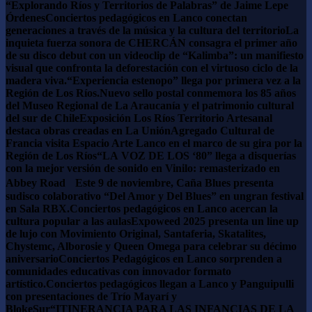
“Explorando Ríos y Territorios de Palabras” de Jaime Lepe
Órdenes
Conciertos pedagógicos en Lanco conectan
generaciones a través de la música y la cultura del territorio
La
inquieta fuerza sonora de CHERCÁN consagra el primer año
de su disco debut con un videoclip de “Kalimba”: un manifiesto
visual que confronta la deforestación con el virtuoso ciclo de la
madera viva.
“Experiencia estenopo” llega por primera vez a la
Región de Los Ríos.
Nuevo sello postal conmemora los 85 años
del Museo Regional de La Araucanía y el patrimonio cultural
del sur de Chile
Exposición Los Ríos Territorio Artesanal
destaca obras creadas en La Unión
Agregado Cultural de
Francia visita Espacio Arte Lanco en el marco de su gira por la
Región de Los Ríos
“LA VOZ DE LOS ‘80” llega a disquerías
con la mejor versión de sonido en Vinilo: remasterizado en
Abbey Road
Este 9 de noviembre, Caña Blues presenta
sudisco colaborativo “Del Amor y Del Blues” en ungran festival
en Sala RBX.
Conciertos pedagógicos en Lanco acercan la
cultura popular a las aulas
Expoweed 2025 presenta un line up
de lujo con Movimiento Original, Santaferia, Skatalites,
Chystemc, Alborosie y Queen Omega para celebrar su décimo
aniversario
Conciertos Pedagógicos en Lanco sorprenden a
comunidades educativas con innovador formato
artístico.
Conciertos pedagógicos llegan a Lanco y Panguipulli
con presentaciones de Trío Mayarí y
BlokeSur
“ITINERANCIA PARA LAS INFANCIAS DE LA