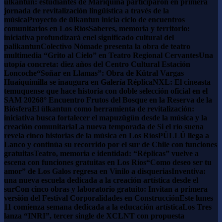
ülkantun: estudiantes de Mariquina participaron en primera
jornada de revitalización lingüística a través de la
música
Proyecto de ülkantun inicia ciclo de encuentros
comunitarios en Los Ríos
Saberes, memoria y territorio:
iniciativa profundizará enel significado cultural del
palikantun
Colectivo Nómade presenta la obra de teatro
multimedia “Grito al Cielo” en Teatro Regional Cervantes
Una
utopía concreta: diez años del Centro Cultural Estación
Loncoche
“Soñar en Llamas”: Obra de Kütral Vargas
Huaiquimilla se inaugura en Galería Réplica
NXL: El cineasta
temuquense que hace historia con doble selección oficial en el
SAM 2026
8° Encuentro Frutos del Bosque en la Reserva de la
Biósfera
El ülkantun como herramienta de revitalización:
iniciativa busca fortalecer el mapuzügün desde la música y la
creación comunitaria
La nueva temporada de Si el río suena
revela cinco historias de la música en Los Ríos
PÜLLÜ llega a
Lanco y continúa su recorrido por el sur de Chile con funciones
gratuitas
Teatro, memoria e identidad: “Réplicas” vuelve a
escena con funciones gratuitas en Los Ríos
“Como deseo ser tu
amor” de Los Galos regresa en Vinilo a disquerias
Inventiva:
una nueva escuela dedicada a la creación artística desde el
sur
Con cinco obras y laboratorio gratuito: Invitan a primera
versión del Festival Corporalidades en Construcción
Este lunes
11 comienza semana dedicada a la educación artística
Los Tres
lanza “INRI”, tercer single de XCLNT con propuesta