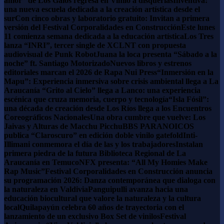
amor” de Los Galos regresa en Vinilo a disquerias
Inventiva:
una nueva escuela dedicada a la creación artística desde el
sur
Con cinco obras y laboratorio gratuito: Invitan a primera
versión del Festival Corporalidades en Construcción
Este lunes
11 comienza semana dedicada a la educación artística
Los Tres
lanza “INRI”, tercer single de XCLNT con propuesta
audiovisual de Punk Robot
Juana la loca presenta “Sábado a la
noche” ft. Santiago Motorizado
Nuevos libros y estrenos
editoriales marcan el 2026 de Rapa Nui Press
“Inmersión en la
Mapu”: Experiencia inmersiva sobre crisis ambiental llega a La
Araucanía
“Grito al Cielo” llega a Lanco: una experiencia
escénica que cruza memoria, cuerpo y tecnología
“Isla Fósil”:
una década de creación desde Los Ríos llega a los Encuentros
Coreográficos Nacionales
Una obra cumbre que vuelve: Los
Jaivas y Alturas de Macchu Picchu
BBS PARANOICOS
publica “Claroscuro” en edición doble vinilo gatefold
Inti-
Illimani conmemora el día de las y los trabajadores
Instalan
primera piedra de la futura Biblioteca Regional de La
Araucanía en Temuco
NFX presenta: “All My Homies Make
Rap Music”
Festival Corporalidades en Construcción anuncia
su programación 2026: Danza contemporánea que dialoga con
la naturaleza en Valdivia
Panguipulli avanza hacia una
educación biocultural que valore la naturaleza y la cultura
local
Quilapayún celebra 60 años de trayectoria con el
lanzamiento de un exclusivo Box Set de vinilos
Festival