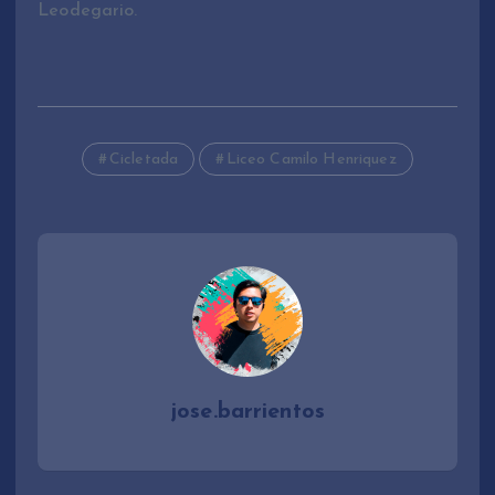
Leodegario.
Cicletada
Liceo Camilo Henriquez
jose.barrientos