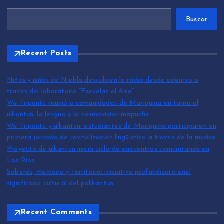
Buscar
Recent Posts
Niños y niñas de Niebla descubren la radio desde adentro a
través del laboratorio “Escuelas al Aire”
We Tripantü reunió a comunidades de Mariquina en torno al
ülkantun, la lengua y la cosmovisión mapuche
We Tripantü y ülkantun: estudiantes de Mariquina participaron en
primera jornada de revitalización lingüística a través de la música
Proyecto de ülkantun inicia ciclo de encuentros comunitarios en
Los Ríos
Saberes, memoria y territorio: iniciativa profundizará enel
significado cultural del palikantun
Recent Comments