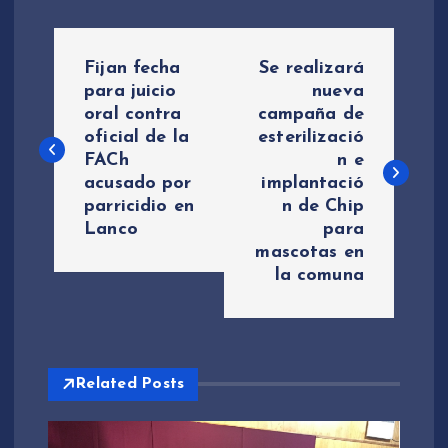
N
Fijan fecha
Se realizará
a
para juicio
nueva
oral contra
campaña de
oficial de la
esterilizació
v
FACh
n e
acusado por
implantació
e
parricidio en
n de Chip
Lanco
para
g
mascotas en
la comuna
a
c
i
Related Posts
ó