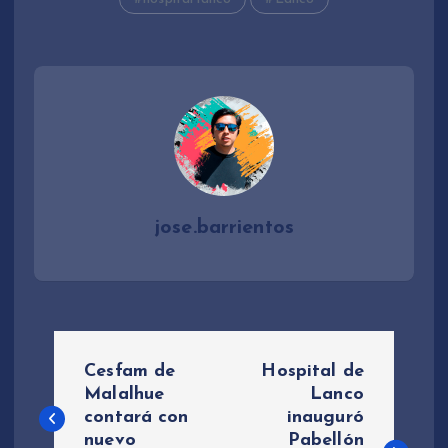
jose.barrientos
N
Cesfam de
Hospital de
a
Malalhue
Lanco
contará con
inauguró
nuevo
Pabellón