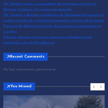
We Tripantü reunió a comunidades de Mariquina en torno al
ülkantun, la lengua y la cosmovisión mapuche
We Tripantü y ülkantun: estudiantes de Mariquina participaron en
primera jornada de revitalización lingüística a través de la música
Proyecto de ülkantun inicia ciclo de encuentros comunitarios en
Los Ríos
Saberes, memoria y territorio: iniciativa profundizará enel
significado cultural del palikantun
Recent Comments
No hay comentarios para mostrar.
You Missed