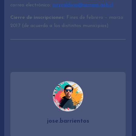
correo electrónico:
oirsvaldivia@sernam.gob.cl
Cierre de inscripciones:
Fines de febrero – marzo
2017 (de acuerdo a los distintos municipios)
jose.barrientos