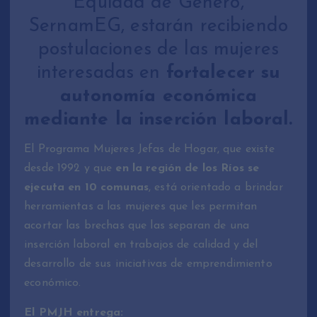
Equidad de Género,
SernamEG, estarán recibiendo
postulaciones de las mujeres
interesadas en
fortalecer su
autonomía económica
mediante la inserción laboral.
El Programa Mujeres Jefas de Hogar, que existe
desde 1992 y que
en la región de los Ríos se
ejecuta en 10 comunas
, está orientado a brindar
herramientas a las mujeres que les permitan
acortar las brechas que las separan de una
inserción laboral en trabajos de calidad y del
desarrollo de sus iniciativas de emprendimiento
económico.
El PMJH entrega: