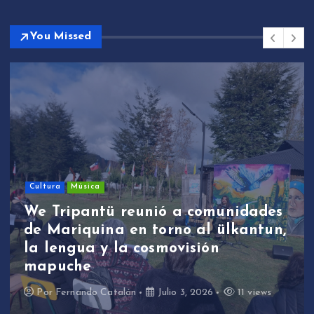
You Missed
Cultura
Música
We Tripantü reunió a comunidades
de Mariquina en torno al ülkantun,
la lengua y la cosmovisión
mapuche
Por
Fernando Catalán
Julio 3, 2026
11 views