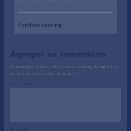
significados culturales asociados al palin como…
Continue reading
Agregar un comentario
Tu dirección de correo electrónico no será publicada.
Los
campos requeridos están marcados
*
Comentario
*
Nombre
*