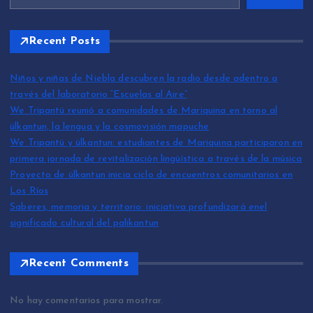
Recent Posts
Niños y niñas de Niebla descubren la radio desde adentro a
través del laboratorio “Escuelas al Aire”
We Tripantü reunió a comunidades de Mariquina en torno al
ülkantun, la lengua y la cosmovisión mapuche
We Tripantü y ülkantun: estudiantes de Mariquina participaron en
primera jornada de revitalización lingüística a través de la música
Proyecto de ülkantun inicia ciclo de encuentros comunitarios en
Los Ríos
Saberes, memoria y territorio: iniciativa profundizará enel
significado cultural del palikantun
Recent Comments
No hay comentarios para mostrar.