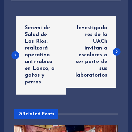
N
Seremi de
Investigado
a
Salud de
res de la
Los Ríos,
UACh
realizará
invitan a
v
operativo
escolares a
anti-rábico
ser parte de
e
en Lanco, a
sus
gatos y
laboratorios
g
perros
a
c
Related Posts
i