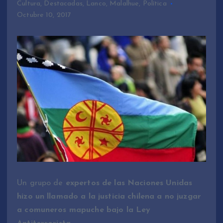
Cultura
,
Destacadas
,
Lanco
,
Malalhue
,
Política
Octubre 10, 2017
Un grupo de
expertos de las Naciones Unidas
hizo un llamado a la justicia chilena a no juzgar
a comuneros mapuche bajo la Ley