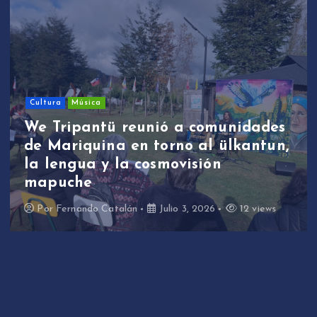
Cultura
Música
We Tripantü reunió a comunidades
de Mariquina en torno al ülkantun,
la lengua y la cosmovisión
mapuche
Por
Fernando Catalán
Julio 3, 2026
12 views