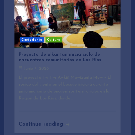
Ciudadanía
Cultura
Proyecto de ülkantun inicia ciclo de
encuentros comunitarios en Los Ríos
Junio 7, 2026
El proyecto Fvr Fvr Awkiñ Mawizantu Mew – El
sonido del viento en el bosque iniciará durante
junio una serie de encuentros territoriales en la
Región de Los Ríos, donde…
Continue reading