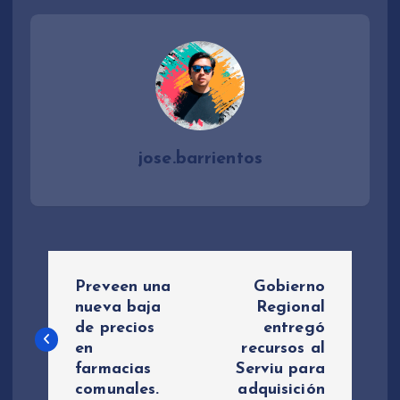
jose.barrientos
N
Preveen una
Gobierno
a
nueva baja
Regional
de precios
entregó
en
recursos al
v
farmacias
Serviu para
comunales.
adquisición