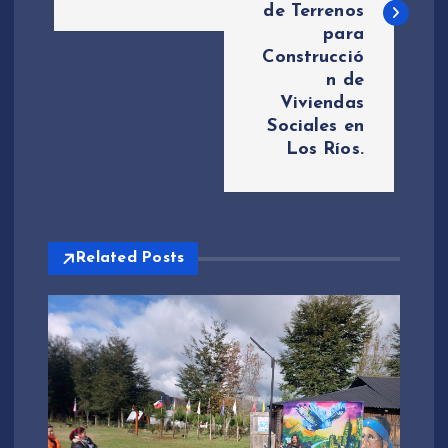
e
de Terrenos
para
g
Construcció
n de
a
Viviendas
Sociales en
c
Los Ríos.
i
ó
Related Posts
n
d
e
e