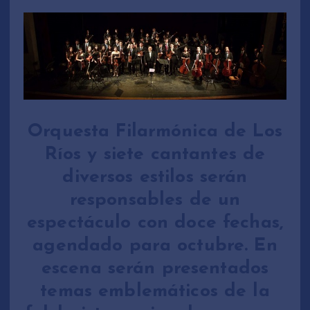
Orquesta Filarmónica de Los
Ríos y siete cantantes de
diversos estilos serán
responsables de un
espectáculo con doce fechas,
agendado para octubre. En
escena serán presentados
temas emblemáticos de la