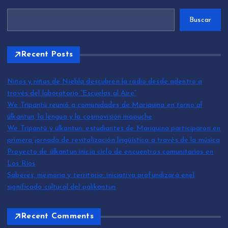
Buscar
Recent Posts
Niños y niñas de Niebla descubren la radio desde adentro a
través del laboratorio “Escuelas al Aire”
We Tripantü reunió a comunidades de Mariquina en torno al
ülkantun, la lengua y la cosmovisión mapuche
We Tripantü y ülkantun: estudiantes de Mariquina participaron en
primera jornada de revitalización lingüística a través de la música
Proyecto de ülkantun inicia ciclo de encuentros comunitarios en
Los Ríos
Saberes, memoria y territorio: iniciativa profundizará enel
significado cultural del palikantun
Recent Comments