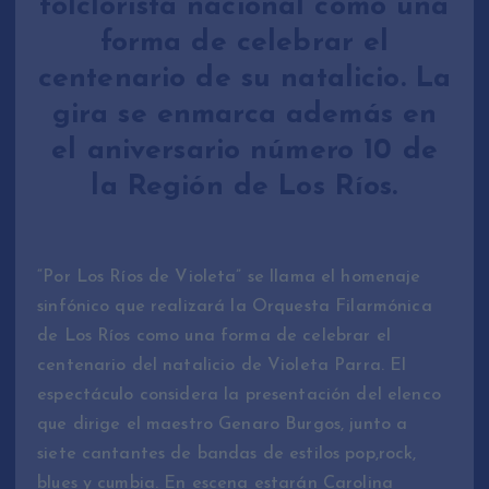
folclorista nacional como una
forma de celebrar el
centenario de su natalicio. La
gira se enmarca además en
el aniversario número 10 de
la Región de Los Ríos.
“Por Los Ríos de Violeta” se llama el homenaje
sinfónico que realizará la Orquesta Filarmónica
de Los Ríos como una forma de celebrar el
centenario del natalicio de Violeta Parra. El
espectáculo considera la presentación del elenco
que dirige el maestro Genaro Burgos, junto a
siete cantantes de bandas de estilos pop,rock,
blues y cumbia. En escena estarán Carolina