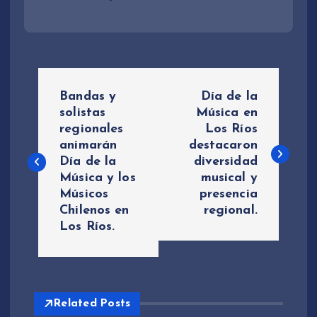
N
Bandas y
Día de la
a
solistas
Música en
regionales
Los Ríos
animarán
destacaron
v
Día de la
diversidad
Música y los
musical y
e
Músicos
presencia
Chilenos en
regional.
g
Los Ríos.
a
c
Related Posts