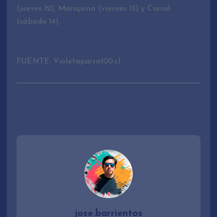
(jueves 12), Mariquina (viernes 13) y Corral
(sábado 14).
FUENTE: Violetaparra100.cl
jose.barrientos