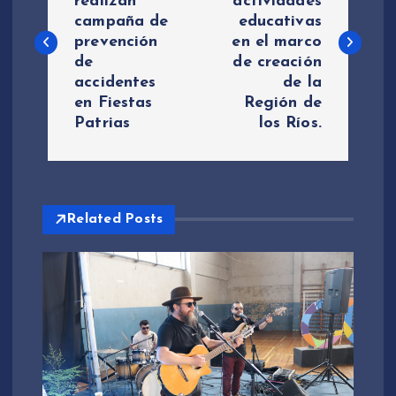
realizan
actividades
campaña de
educativas
v
prevención
en el marco
de
de creación
e
accidentes
de la
en Fiestas
Región de
g
Patrias
los Ríos.
a
c
Related Posts
i
ó
n
d