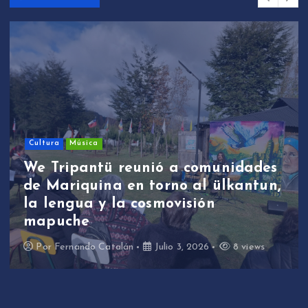
Cultura
Música
We Tripantü reunió a comunidades
de Mariquina en torno al ülkantun,
la lengua y la cosmovisión
mapuche
Por
Fernando Catalán
Julio 3, 2026
8 views