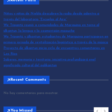
Recent Posts
Niños y niñas de Niebla descubren la radio desde adentro a
través del laboratorio “Escuelas al Aire”
We Tripantü reunió a comunidades de Mariquina en torno al
ülkantun, la lengua y la cosmovisión mapuche
We Tripantü y ülkantun: estudiantes de Mariquina participaron en
primera jornada de revitalización lingüística a través de la música
Proyecto de ülkantun inicia ciclo de encuentros comunitarios en
Los Ríos
Saberes, memoria y territorio: iniciativa profundizará enel
significado cultural del palikantun
Recent Comments
No hay comentarios para mostrar.
You Missed