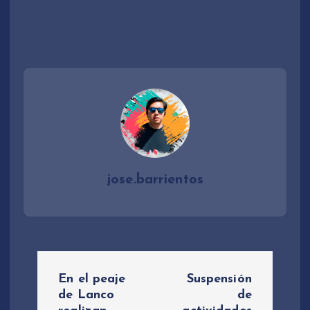
jose.barrientos
N
En el peaje
Suspensión
a
de Lanco
de