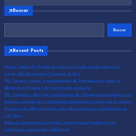
Buscar
Buscar
Recent Posts
Niños y niñas de Niebla descubren la radio desde adentro a
través del laboratorio “Escuelas al Aire”
We Tripantü reunió a comunidades de Mariquina en torno al
ülkantun, la lengua y la cosmovisión mapuche
We Tripantü y ülkantun: estudiantes de Mariquina participaron en
primera jornada de revitalización lingüística a través de la música
Proyecto de ülkantun inicia ciclo de encuentros comunitarios en
Los Ríos
Saberes, memoria y territorio: iniciativa profundizará enel
significado cultural del palikantun