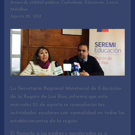
Avisos de utilidad pública
,
Ciudadanía
,
Educación
,
Lanco
,
Malalhue
Agosto 22, 2017
La Secretaría Regional Ministerial de Educación
de la Región de Los Ríos, informa que este
miércoles 23 de agosto se reanudarán las
actividades escolares con normalidad en todos los
establecimientos de la región.
El llamado a los padres y apoderados es a