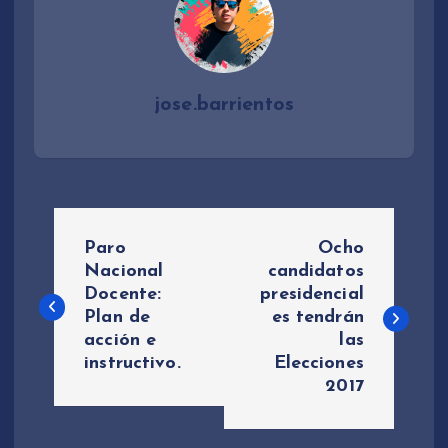
jose.barrientos
N
Paro
Ocho
a
Nacional
candidatos
Docente:
presidencial
Plan de
es tendrán
v
acción e
las
instructivo.
Elecciones
e
2017
g