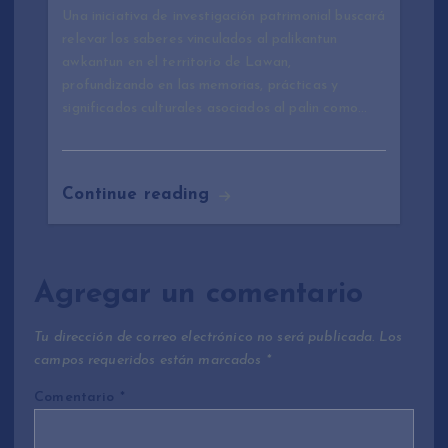
Una iniciativa de investigación patrimonial buscará
relevar los saberes vinculados al palikantun
awkantun en el territorio de Lawan,
profundizando en las memorias, prácticas y
significados culturales asociados al palin como…
Continue reading
Agregar un comentario
Tu dirección de correo electrónico no será publicada.
Los
campos requeridos están marcados
*
Comentario
*