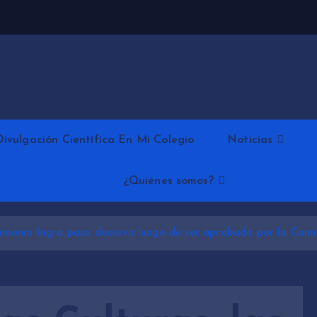
Divulgación Científica En Mi Colegio
Noticias
¿Quiénes somos?
atrimonio logra paso decisivo luego de ser aprobado por la Com