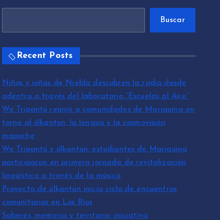
Buscar
Recent Posts
Niños y niñas de Niebla descubren la radio desde
adentro a través del laboratorio “Escuelas al Aire”
We Tripantü reunió a comunidades de Mariquina en
torno al ülkantun, la lengua y la cosmovisión
mapuche
We Tripantü y ülkantun: estudiantes de Mariquina
participaron en primera jornada de revitalización
lingüística a través de la música
Proyecto de ülkantun inicia ciclo de encuentros
comunitarios en Los Ríos
Saberes, memoria y territorio: iniciativa