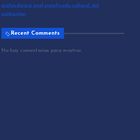
profundizará enel significado cultural del
palikantun
Recent Comments
No hay comentarios para mostrar.