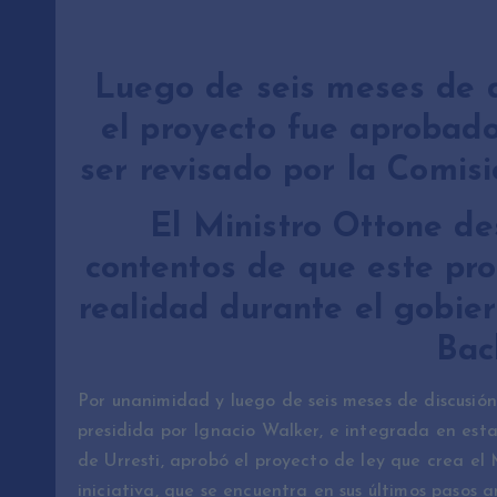
Luego de seis meses de d
el proyecto fue aprobad
ser revisado por la Comis
El Ministro Ottone d
contentos de que este pro
realidad durante el gobie
Bac
Por unanimidad y luego de seis meses de discusión
presidida por Ignacio Walker, e integrada en esta
de Urresti, aprobó el proyecto de ley que crea el M
iniciativa, que se encuentra en sus últimos pasos 