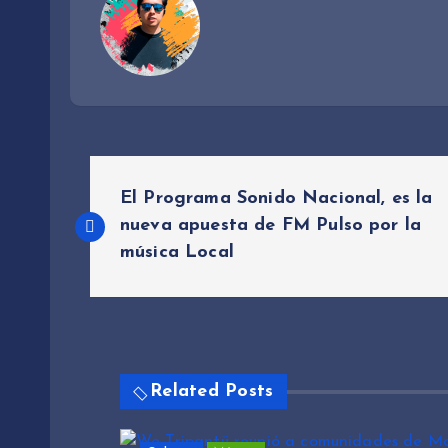
N
El Programa Sonido Nacional, es la
a
nueva apuesta de FM Pulso por la
música Local
v
e
Related Posts
g