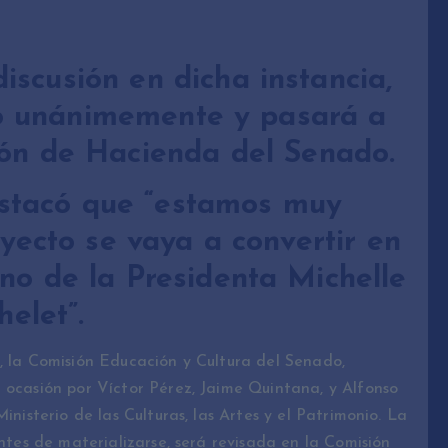
iscusión en dicha instancia,
o unánimemente y pasará a
ión de Hacienda del Senado.
estacó que “estamos muy
yecto se vaya a convertir en
rno de la Presidenta Michelle
helet”.
, la Comisión Educación y Cultura del Senado,
 ocasión por Víctor Pérez, Jaime Quintana, y Alfonso
inisterio de las Culturas, las Artes y el Patrimonio. La
antes de materializarse, será revisada en la Comisión