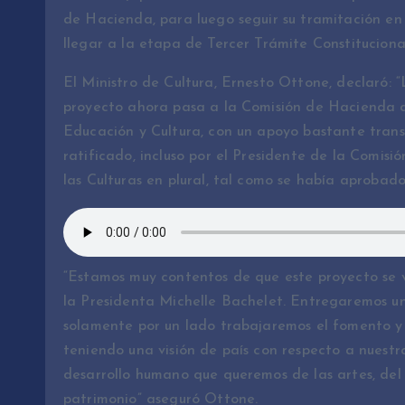
de Hacienda, para luego seguir su tramitación en 
llegar a la etapa de Tercer Trámite Constituciona
El Ministro de Cultura, Ernesto Ottone, declaró: 
proyecto ahora pasa a la Comisión de Hacienda d
Educación y Cultura, con un apoyo bastante trans
ratificado, incluso por el Presidente de la Comisi
las Culturas en plural, tal como se había aproba
“Estamos muy contentos de que este proyecto se v
la Presidenta Michelle Bachelet. Entregaremos un
solamente por un lado trabajaremos el fomento y 
teniendo una visión de país con respecto a nuest
desarrollo humano que queremos de las artes, del 
patrimonio” aseguró Ottone.