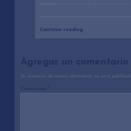
n
durante junio una serie de encuentros ter
t
Continue reading
r
a
Agregar un comentario
d
Tu dirección de correo electrónico no será publicad
a
Comentario
*
s