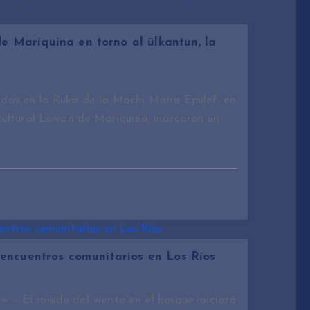
e Mariquina en torno al ülkantun, la
adas en la Ruka de la Machi María Epulef, en
rcultural Lawan de Mariquina, marcaron un
 encuentros comunitarios en Los Ríos
– El sonido del viento en el bosque iniciará