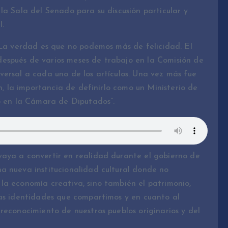
la Sala del Senado para su discusión particular y
l.
“La verdad es que no podemos más de felicidad. El
espués de varios meses de trabajo en la Comisión de
versal a cada uno de los artículos. Una vez más fue
ón, la importancia de definirlo como un Ministerio de
do en la Cámara de Diputados”.
aya a convertir en realidad durante el gobierno de
a nueva institucionalidad cultural donde no
la economía creativa, sino también el patrimonio,
ras identidades que compartimos y en cuanto al
reconocimiento de nuestros pueblos originarios y del