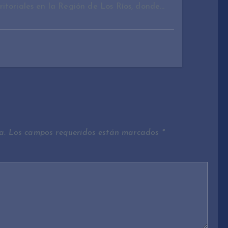
ritoriales en la Región de Los Ríos, donde…
a.
Los campos requeridos están marcados
*